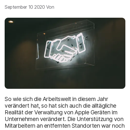
a
n
September 10 2020 Von
u
p
t
i
n
h
a
l
t
e
n
So wie sich die Arbeitswelt in diesem Jahr
verändert hat, so hat sich auch die alltägliche
Realität der Verwaltung von Apple Geräten im
Unternehmen verändert. Die Unterstützung von
Mitarbeitern an entfernten Standorten war noch