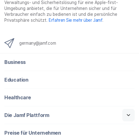
Verwaltungs- und Sicherheitslösung für eine Apple-first-
l
e
l
o
n
Umgebung anbietet, die für Unternehmen sicher und für
e
n
e
n
Verbraucher einfach zu bedienen ist und die persönliche
n
n
_
Privatsphäre schützt.
Erfahren Sie mehr über Jamf
.
x
i
n
germany@jamf.com
g
}
Business
Education
Healthcare
Die Jamf Plattform
Preise für Unternehmen