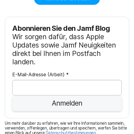
Abonnieren Sie den Jamf Blog
Wir sorgen dafür, dass Apple
Updates sowie Jamf Neuigkeiten
direkt bei Ihnen im Postfach
landen.
P
E-Mail-Adresse (Arbeit)
*
f
l
i
Anmelden
c
h
t
Um mehr darüber zu erfahren, wie wir Ihre Informationen sammeln,
f
verwenden, offenlegen, übertragen und speichern, werfen Sie bitte
einen Blick auf unsere
Datenschutzbestimmungen
.