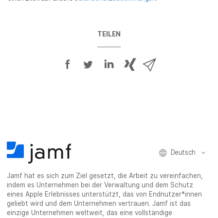
e
l
d
TEILEN
A
A
A
{
V
u
u
u
p
i
f
f
f
h
a
F
T
L
r
E
a
w
i
a
-
c
i
n
s
M
e
t
k
e
a
b
t
e
:
i
Deutsch
o
e
d
s
l
o
r
I
h
t
Jamf hat es sich zum Ziel gesetzt, die Arbeit zu vereinfachen,
k
t
n
a
e
indem es Unternehmen bei der Verwaltung und dem Schutz
t
e
t
r
i
eines Apple Erlebnisses unterstützt, das von Endnutzer*innen
e
i
e
e
l
geliebt wird und dem Unternehmen vertrauen. Jamf ist das
i
l
i
_
e
einzige Unternehmen weltweit, das eine vollständige