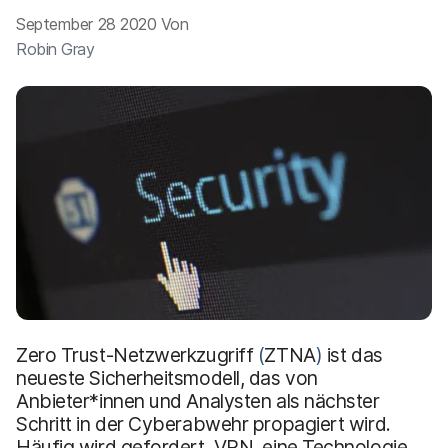
a
n
September 28 2020 Von
u
p
Robin Gray
t
i
n
h
a
l
t
e
n
Zero Trust-Netzwerkzugriff
(
ZTNA
)
ist das
neueste Sicherheitsmodell, das von
Anbieter*innen und Analysten als nächster
Schritt in der Cyberabwehr propagiert wird.
Häufig wird gefordert, VPN, eine Technologie,