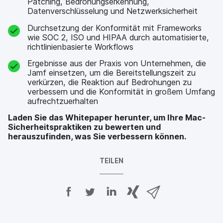
Patching, Bedrohungserkennung,
Datenverschlüsselung und Netzwerksicherheit
Durchsetzung der Konformität mit Frameworks
wie SOC 2, ISO und HIPAA durch automatisierte,
richtlinienbasierte Workflows
Ergebnisse aus der Praxis von Unternehmen, die
Jamf einsetzen, um die Bereitstellungszeit zu
verkürzen, die Reaktion auf Bedrohungen zu
verbessern und die Konformität in großem Umfang
aufrechtzuerhalten
Laden Sie das Whitepaper herunter, um Ihre Mac-
Sicherheitspraktiken zu bewerten und
herauszufinden, was Sie verbessern können.
TEILEN
A
A
A
{
V
u
u
u
p
i
f
f
f
h
a
F
T
L
r
E