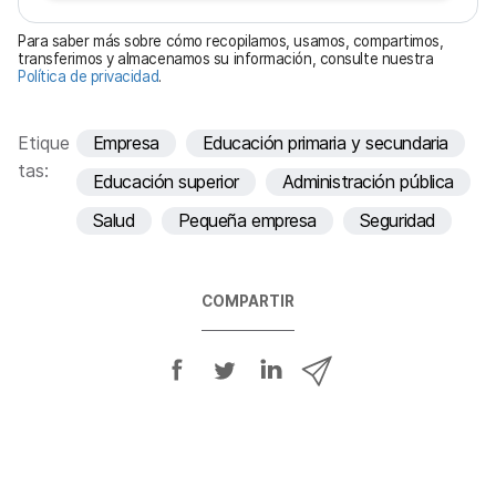
t
Para saber más sobre cómo recopilamos, usamos, compartimos,
o
transferimos y almacenamos su información, consulte nuestra
Política de privacidad
.
r
i
o
Etique
Empresa
Educación primaria y secundaria
tas:
Educación superior
Administración pública
Salud
Pequeña empresa
Seguridad
COMPARTIR
C
C
C
C
o
o
o
o
m
m
m
m
p
p
p
p
a
a
a
a
r
r
r
r