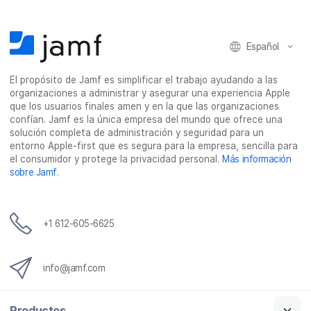
t
t
t
t
i
i
i
i
Español
r
r
r
r
e
e
e
p
El propósito de Jamf es simplificar el trabajo ayudando a las
n
n
n
o
organizaciones a administrar y asegurar una experiencia Apple
F
T
L
r
que los usuarios finales amen y en la que las organizaciones
a
w
i
c
confían. Jamf es la única empresa del mundo que ofrece una
c
i
n
o
solución completa de administración y seguridad para un
entorno Apple-first que es segura para la empresa, sencilla para
e
t
k
r
el consumidor y protege la privacidad personal.
Más información
b
t
e
r
sobre Jamf
.
o
e
d
e
o
r
I
o
k
n
e
+1 612-605-6625
l
e
c
info@jamf.com
t
r
Productos