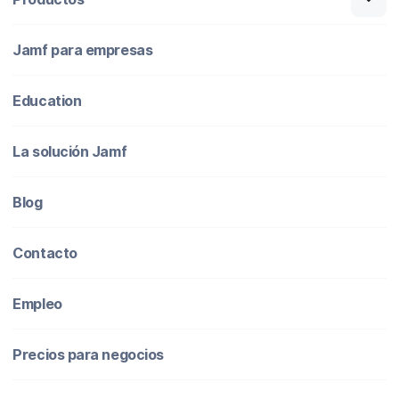
ó
n
i
Jamf para empresas
c
o
Education
La solución Jamf
Blog
Contacto
Empleo
Precios para negocios