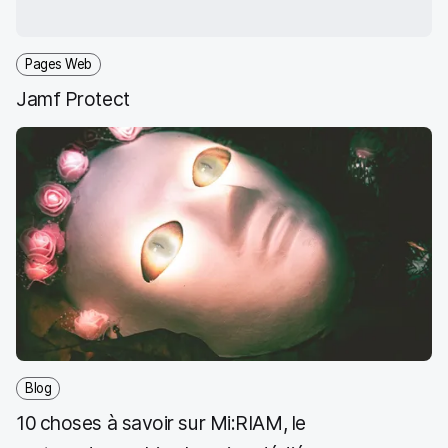
b
t
e
i
o
e
d
l
o
r
I
Pages Web
k
n
Jamf Protect
Blog
10 choses à savoir sur Mi:RIAM, le