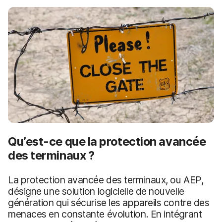
p
m
a
e
l
n
t
Qu’est-ce que la protection avancée
des terminaux ?
La protection avancée des terminaux, ou AEP,
désigne une solution logicielle de nouvelle
génération qui sécurise les appareils contre des
menaces en constante évolution. En intégrant