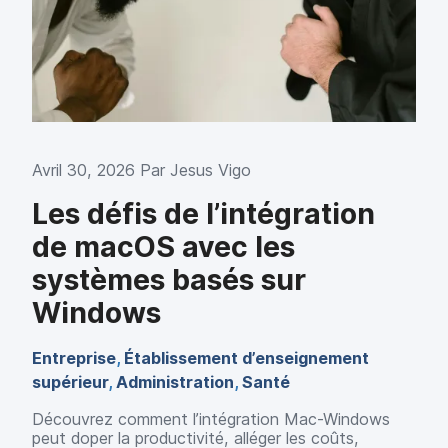
p
m
a
e
l
n
t
Avril 30, 2026 Par
Jesus Vigo
Les défis de l’intégration
de macOS avec les
systèmes basés sur
Windows
Entreprise
,
Établissement d’enseignement
supérieur
,
Administration
,
Santé
Découvrez comment l’intégration Mac-Windows
peut doper la productivité, alléger les coûts,