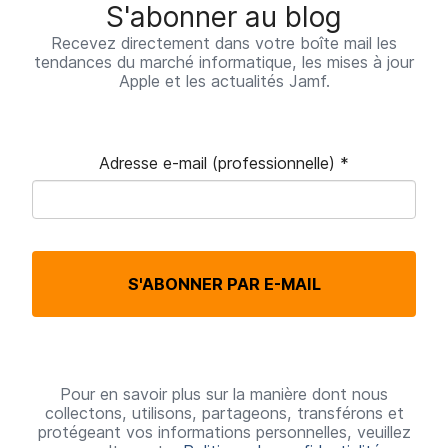
S'abonner au blog
Recevez directement dans votre boîte mail les
tendances du marché informatique, les mises à jour
Apple et les actualités Jamf.
Adresse e-mail (professionnelle)
*
O
b
l
S'ABONNER PAR E-MAIL
i
g
a
t
Pour en savoir plus sur la manière dont nous
collectons, utilisons, partageons, transférons et
o
protégeant vos informations personnelles, veuillez