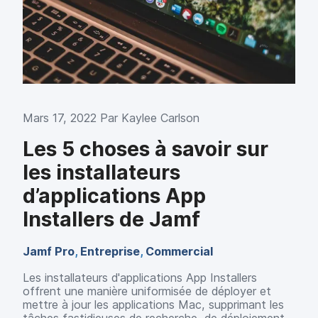
p
m
a
e
l
n
t
Mars 17, 2022 Par
Kaylee Carlson
Les 5 choses à savoir sur
les installateurs
d’applications App
Installers de Jamf
Jamf Pro
,
Entreprise
,
Commercial
Les installateurs d'applications App Installers
offrent une manière uniformisée de déployer et
mettre à jour les applications Mac, supprimant les
tâches fastidieuses de recherche, de déploiement