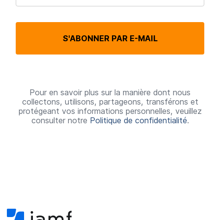
b
l
S'ABONNER PAR E-MAIL
i
g
a
t
Pour en savoir plus sur la manière dont nous
collectons, utilisons, partageons, transférons et
o
protégeant vos informations personnelles, veuillez
consulter notre
Politique de confidentialité
.
i
r
e