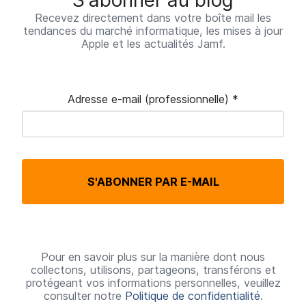
Recevez directement dans votre boîte mail les
tendances du marché informatique, les mises à jour
Apple et les actualités Jamf.
Adresse e-mail (professionnelle)
*
O
b
l
S'ABONNER PAR E-MAIL
i
g
a
t
Pour en savoir plus sur la manière dont nous
collectons, utilisons, partageons, transférons et
o
protégeant vos informations personnelles, veuillez
consulter notre
Politique de confidentialité
.
i