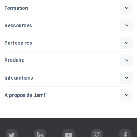
Formation
Ressources
Partenaires
Produits
Intégrations
À propos de Jamf
T
L
Y
I
F