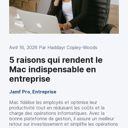
p
m
a
e
l
n
t
Avril 16, 2026 Par
Haddayr Copley-Woods
5 raisons qui rendent le
Mac indispensable en
entreprise
Jamf Pro
,
Entreprise
Mac fidélise les employés et optimise leur
productivité tout en réduisant les coûts et la
charge des opérations informatiques. Avec la
bonne plateforme de gestion, il assure un meilleur
retour sur investissement et simplifie les opérations