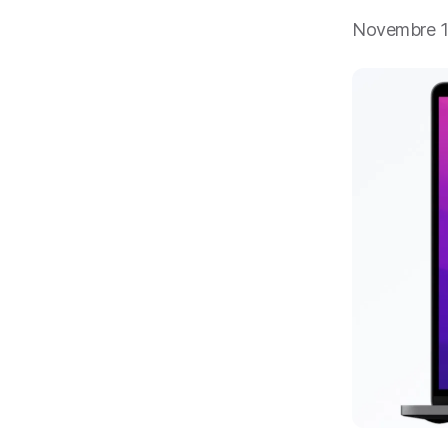
i
p
Novembre 1
a
l