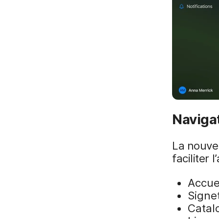
Navigat
La nouvel
faciliter 
Accue
Signe
Catal