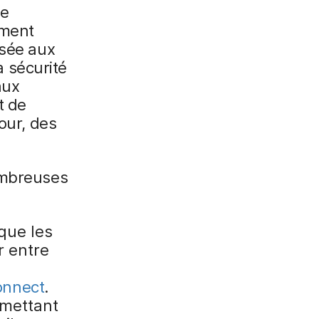
le
ement
isée aux
a sécurité
aux
t de
our, des
ombreuses
que les
r entre
onnect
.
rmettant