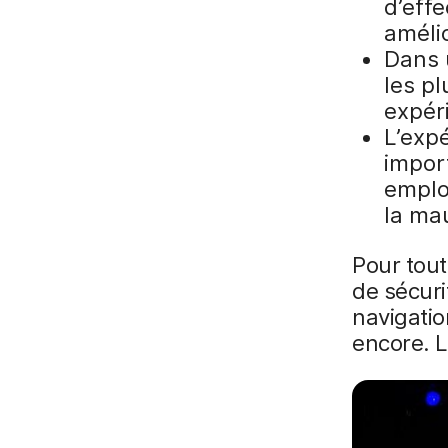
d’effe
amélio
Dans u
les pl
expéri
L’exp
import
emplo
la mau
Pour tout
de sécuri
navigatio
encore. L