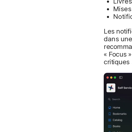
Livres
Mises 
Notifi
Les notif
dans une 
recommand
« Focus »
critiques