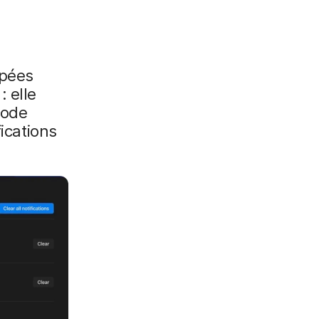
upées
 elle
mode
fications