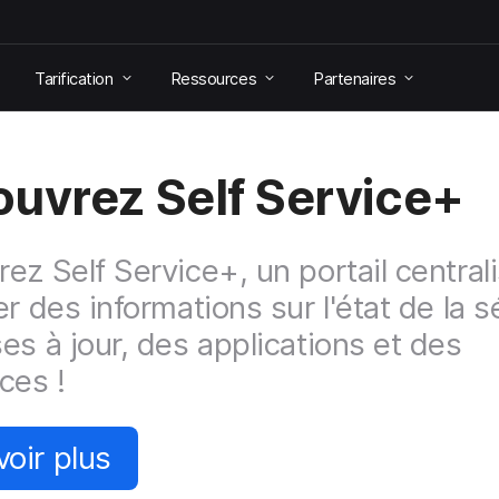
Tarification
Ressources
Partenaires
uvrez Self Service+
ez Self Service+, un portail central
r des informations sur l'état de la s
es à jour, des applications et des
ces !
voir plus