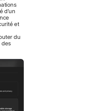
mations
é d’un
ence
urité et
s
outer du
e des