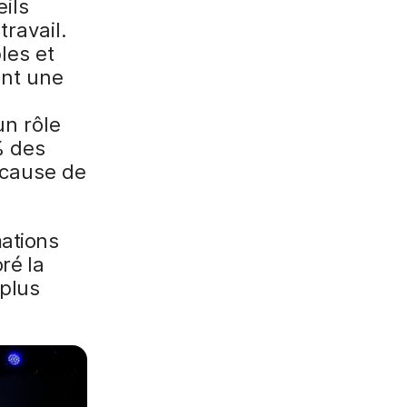
eils
travail.
les et
ent une
un rôle
% des
cause de
mations
ré la
 plus