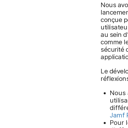
Nous avo
lancement
conçue po
utilisateu
au sein d
comme les
sécurité 
applicati
Le dévelo
réflexion
Nous 
utilis
diffé
Jamf 
Pour 