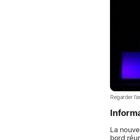
Regarder l’
Informa
La nouvel
bord réun