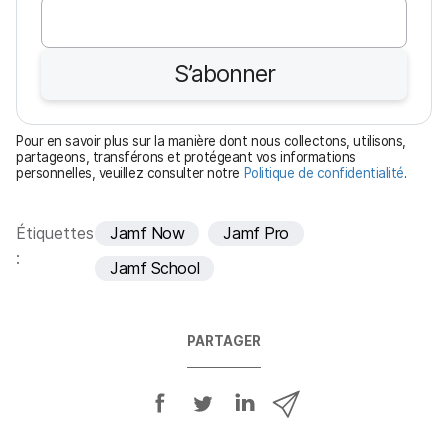
b
l
i
S’abonner
g
a
t
Pour en savoir plus sur la manière dont nous collectons, utilisons,
o
partageons, transférons et protégeant vos informations
personnelles, veuillez consulter notre
Politique de confidentialité
.
i
r
e
Étiquettes
Jamf Now
Jamf Pro
:
Jamf School
PARTAGER
P
P
P
P
a
a
a
a
r
r
r
r