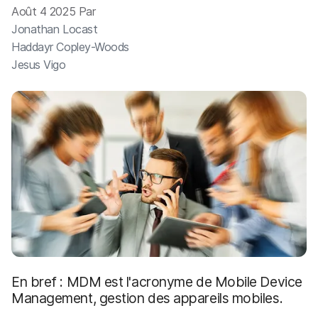
p
m
Août 4 2025 Par
a
e
Jonathan Locast
l
n
Haddayr Copley-Woods
t
Jesus Vigo
En bref : MDM est l'acronyme de Mobile Device
Management, gestion des appareils mobiles.