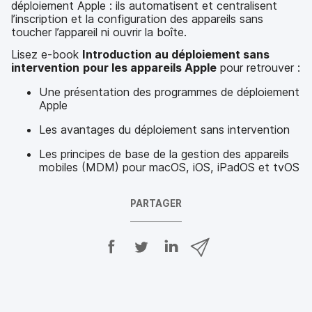
déploiement Apple : ils automatisent et centralisent
l’inscription et la configuration des appareils sans
toucher l’appareil ni ouvrir la boîte.
Lisez e-book
Introduction au déploiement sans
intervention
pour les appareils Apple
pour retrouver :
Une présentation des programmes de déploiement
Apple
Les avantages du déploiement sans intervention
Les principes de base de la gestion des appareils
mobiles (MDM) pour macOS, iOS, iPadOS et tvOS
PARTAGER
P
P
P
P
a
a
a
a
r
r
r
r
t
t
t
t
a
a
a
a
g
g
g
g