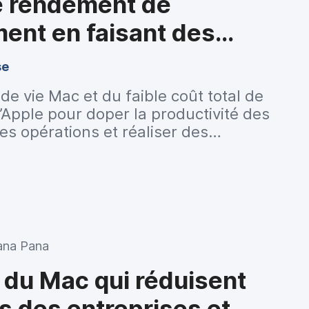
e rendement de
ment en faisant des
r le cycle de vie
se
 de vie Mac et du faible coût total de
Apple pour doper la productivité des
les opérations et réaliser des
iana Pana
 du Mac qui réduisent
s des entreprises et