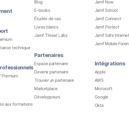
Blog
Jamf Now
E-books
Jamf School
ement
Études de cas
Jamf Connect
Livres blancs
Jamf Protect
ort
Jamf Threat Labs
Jamf Safe Interne
remium
Jamf Mobile Foren
stance technique
Partenaires
Intégrations
Espace partenaire
rofessionnels
Devenir partenaire
Apple
f Premium
Trouver un partenaire
AWS
Marketplace
Microsoft
Développeurs
Google
ves aux formations
Okta