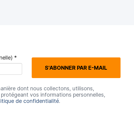
nelle)
*
O
S'ABONNER PAR E-MAIL
b
manière dont nous collectons, utilisons,
l
 protégeant vos informations personnelles,
itique de confidentialité
.
i
g
a