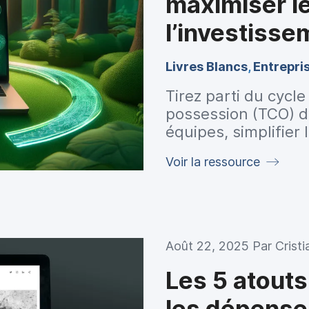
maximiser l
l’investisse
économies su
Livres Blancs
,
Entrepri
Tirez parti du cycle
possession (TCO) d’
équipes, simplifier 
économies.
Voir la ressource
Août 22, 2025 Par
Crist
Les 5 atouts
les dépense