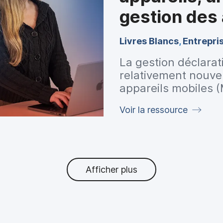
gestion des
Livres Blancs
,
Entrepri
La gestion déclarat
relativement nouvel
appareils mobiles (
seulement, elle est
Voir la ressource
gestion moderne d
transformer durabl
Afficher plus