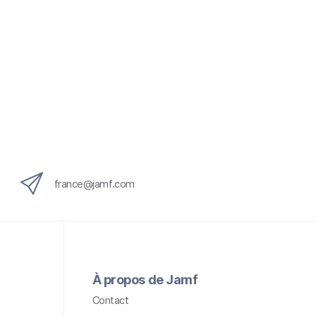
t
o
i
r
e
france@jamf.com
À propos de Jamf
Contact