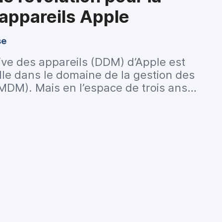
 appareils Apple
se
ive des appareils (DDM) d’Apple est
le dans le domaine de la gestion des
MDM). Mais en l’espace de trois ans
 devenue la pierre angulaire de la
’Apple. La DDM est amenée à
ement les pratiques de gestion.