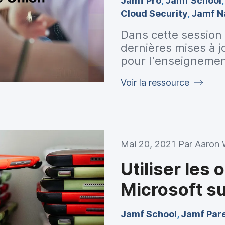
Jamf Pro
,
Jamf School
Cloud Security
,
Jamf N
Dans cette session
dernières mises à 
pour l'enseignement
réussir.
Voir la ressource
Mai 20, 2021 Par
Aaron
Utiliser les
Microsoft su
Jamf School
,
Jamf Par