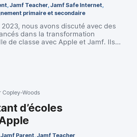
ent
,
Jamf Teacher
,
Jamf Safe Internet
,
gnement primaire et secondaire
t 2023, nous avons discuté avec des
 lancés dans la transformation
le de classe avec Apple et Jamf. Ils
de leurs expériences et des étapes
our réussir le déploiement et
pareils.
r Copley-Woods
ant d’écoles
 Apple
,
Jamf Parent
,
Jamf Teacher