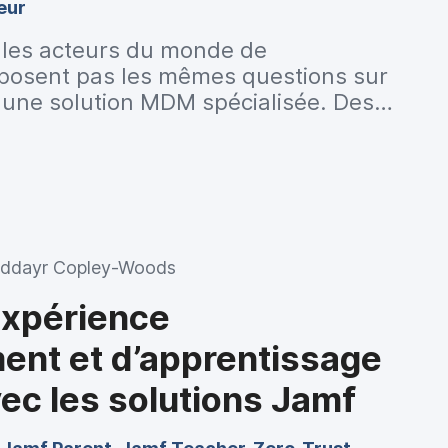
eur
, les acteurs du monde de
posent pas les mêmes questions sur
'une solution MDM spécialisée. Des
ormatiques, des parents et des
t adressé leurs questions. Les voici,
ponses sur l'intérêt de Jamf School
 connexes.
ddayr Copley-Woods
expérience
ent et d’apprentissage
ec les solutions Jamf