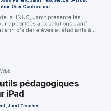
,
Jamf Parent
,
Jamf Teacher
,
Zero-Trust
ation User Conference
 de la JNUC, Jamf présente les
jour apportées aux solutions Jamf
 afin d'aider élèves et étudiants à
 Webb
 outils pédagogiques
r iPad
ent
,
Jamf Teacher