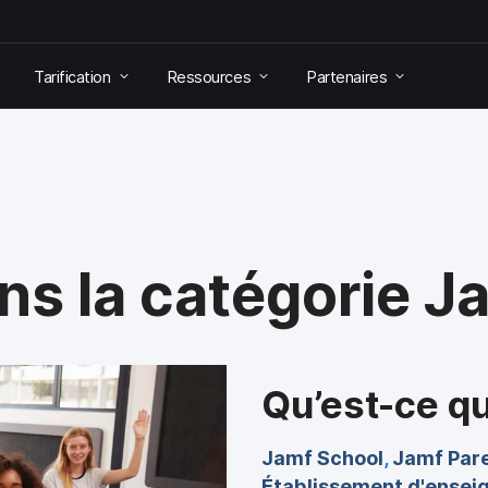
Tarification
Ressources
Partenaires
ns la catégorie J
Qu’est-ce q
Jamf School
,
Jamf Par
Établissement d'ensei