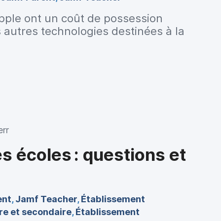
Apple ont un coût de possession
s autres technologies destinées à la
 seule raison qui explique leur
areils Apple préparent mieux les
ment à distance. Ils améliorent
pétences numériques des élèves et
arché du travail de demain.
rr
 écoles : questions et
ent
,
Jamf Teacher
,
Établissement
re et secondaire
,
Établissement