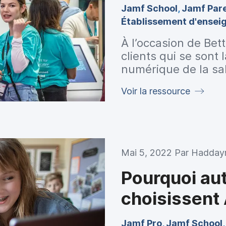
Jamf School
,
Jamf Par
Établissement d'ensei
À l’occasion de Bet
clients qui se sont
numérique de la sal
nous ont fait part 
Voir la ressource
qu’ils ont suivies p
l’intégration des ap
Mai 5, 2022 Par
Hadday
Pourquoi aut
choisissent
Jamf Pro
,
Jamf School