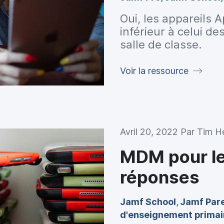
Oui, les appareils 
inférieur à celui de
salle de classe.
Mais ce n'est pas la
popularité. Les app
Voir la ressource
écoles à l'enseigne
également les com
les préparent au m
Avril 20, 2022 Par
Tim He
MDM pour les
réponses
Jamf School
,
Jamf Par
d'enseignement primai