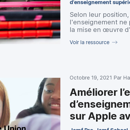
d’enseignement supéri
Selon leur position
l'enseignement ne 
la mise en œuvre d
administrateurs inf
Voir la ressource
enseignants nous on
accompagnées de ré
et de nos produits
Octobre 19, 2021 Par
Ha
Améliorer l’
d’enseignem
sur Apple av