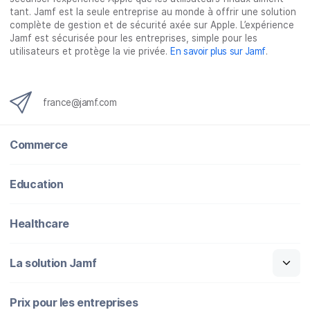
F
T
L
e
tant. Jamf est la seule entreprise au monde à offrir une solution
a
w
i
-
complète de gestion et de sécurité axée sur Apple. L’expérience
c
i
n
m
Jamf est sécurisée pour les entreprises, simple pour les
utilisateurs et protège la vie privée.
En savoir plus sur Jamf
.
e
t
k
a
b
t
e
i
o
e
d
l
o
r
I
france@jamf.com
k
n
Commerce
Education
Healthcare
La solution Jamf
Prix pour les entreprises