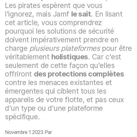
p
m
Les pirates espèrent que vous
a
e
l'ignorez, mais Jamf
le sait
. En lisant
l
n
t
cet article, vous comprendrez
pourquoi les solutions de sécurité
doivent impérativement prendre en
charge
plusieurs plateformes
pour être
véritablement
holistiques
. Car c'est
seulement de cette façon qu'elles
offriront
des protections complètes
contre les menaces existantes et
émergentes qui ciblent tous les
appareils de votre flotte, et pas ceux
d'un type ou d'une plateforme
spécifique.
Novembre 1 2023 Par