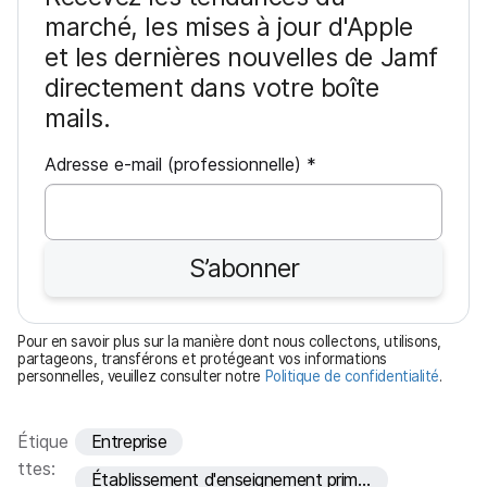
marché, les mises à jour d'Apple
et les dernières nouvelles de Jamf
directement dans votre boîte
mails.
O
Adresse e-mail (professionnelle)
*
b
l
i
S’abonner
g
a
t
Pour en savoir plus sur la manière dont nous collectons, utilisons,
o
partageons, transférons et protégeant vos informations
personnelles, veuillez consulter notre
Politique de confidentialité
.
i
r
e
Étique
Entreprise
ttes:
Établissement d'enseignement primaire et secondaire