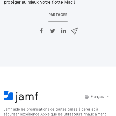
protéger au mieux votre flotte Mac !
PARTAGER
P
P
P
P
a
a
a
a
r
r
r
r
t
t
t
t
a
a
a
a
g
g
g
g
e
e
e
e
r
r
r
r
s
s
s
p
u
u
u
a
r
r
r
r
F
T
L
e
a
w
i
-
c
i
n
m
e
t
k
a
Français
b
t
e
i
o
e
d
l
Jamf aide les organisations de toutes tailles à gérer et à
o
r
I
sécuriser l’expérience Apple que les utilisateurs finaux aiment