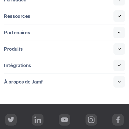
Ressources
Partenaires
Produits
Intégrations
À propos de Jamf
T
L
Y
I
F
w
i
o
n
a
i
n
u
s
c