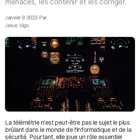
menaces, les contenir et les corriger.
p
m
a
e
l
n
Janvier 9 2023 Par
t
Jesus Vigo
La télémétrie n'est peut-être pas le sujet le plus
brûlant dans le monde de l'informatique et de la
sécurité. Pourtant, elle joue un rôle essentiel