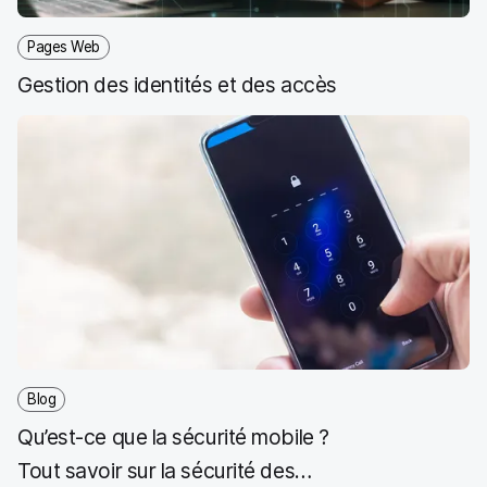
o
r
I
k
n
Pages Web
Gestion des identités et des accès
Blog
Qu’est-ce que la sécurité mobile ?
Tout savoir sur la sécurité des