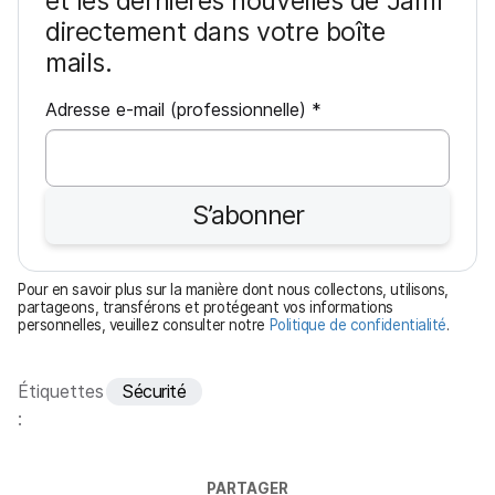
et les dernières nouvelles de Jamf
directement dans votre boîte
mails.
O
Adresse e-mail (professionnelle)
*
b
l
i
S’abonner
g
a
t
Pour en savoir plus sur la manière dont nous collectons, utilisons,
o
partageons, transférons et protégeant vos informations
personnelles, veuillez consulter notre
Politique de confidentialité
.
i
r
e
Étiquettes
Sécurité
:
PARTAGER