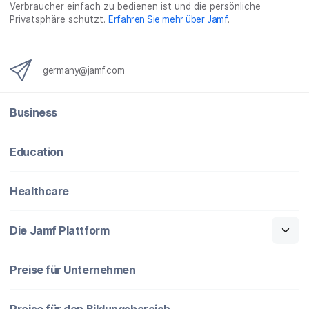
Verbraucher einfach zu bedienen ist und die persönliche
n
n
_
Privatsphäre schützt.
Erfahren Sie mehr über Jamf
.
x
i
n
germany@jamf.com
g
}
Business
Education
Healthcare
Die Jamf Plattform
Preise für Unternehmen
Preise für den Bildungsbereich