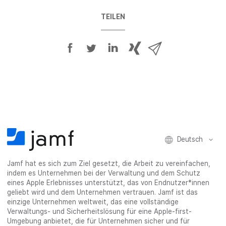
TEILEN
A
A
A
{
V
u
u
u
p
i
f
f
f
h
a
F
T
L
r
E
a
w
i
a
-
c
i
n
s
M
e
t
k
e
a
b
t
e
:
i
Deutsch
o
e
d
s
l
o
r
I
h
t
Jamf hat es sich zum Ziel gesetzt, die Arbeit zu vereinfachen,
k
t
n
a
e
indem es Unternehmen bei der Verwaltung und dem Schutz
t
e
t
r
i
eines Apple Erlebnisses unterstützt, das von Endnutzer*innen
e
i
e
e
l
geliebt wird und dem Unternehmen vertrauen. Jamf ist das
i
l
i
_
e
einzige Unternehmen weltweit, das eine vollständige
Verwaltungs- und Sicherheitslösung für eine Apple-first-
l
e
l
o
n
Umgebung anbietet, die für Unternehmen sicher und für
e
n
e
n