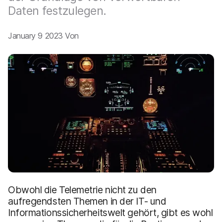
a
n
Daten festzulegen.
u
p
t
January 9 2023 Von
i
n
h
a
l
t
e
n
Obwohl die Telemetrie nicht zu den
aufregendsten Themen in der IT- und
Informationssicherheitswelt gehört, gibt es wohl