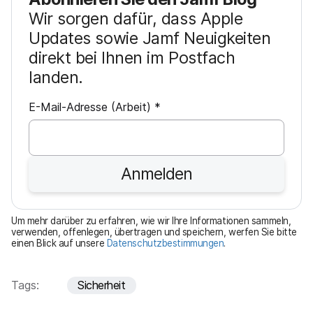
Wir sorgen dafür, dass Apple
Updates sowie Jamf Neuigkeiten
direkt bei Ihnen im Postfach
landen.
P
E-Mail-Adresse (Arbeit)
*
f
l
i
Anmelden
c
h
t
Um mehr darüber zu erfahren, wie wir Ihre Informationen sammeln,
f
verwenden, offenlegen, übertragen und speichern, werfen Sie bitte
einen Blick auf unsere
Datenschutzbestimmungen
.
e
l
d
Tags:
Sicherheit