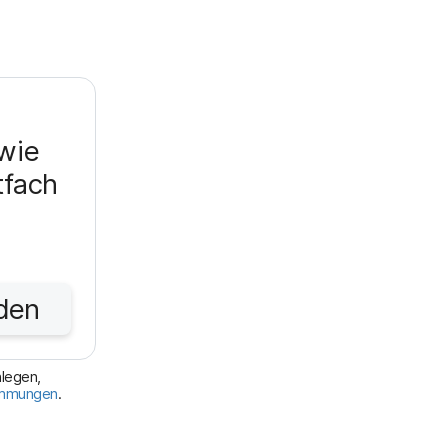
wie
tfach
den
nlegen,
immungen
.