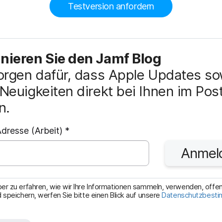
Testversion anfordern
ieren Sie den Jamf Blog
orgen dafür, dass Apple Updates so
Neuigkeiten direkt bei Ihnen im Pos
n.
P
dresse (Arbeit)
*
f
Anmel
l
i
c
r zu erfahren, wie wir Ihre Informationen sammeln, verwenden, offe
 speichern, werfen Sie bitte einen Blick auf unsere
Datenschutzbest
h
t