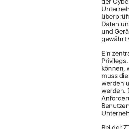
der Cyber
Unterneh
überprüf
Daten un
und Gerät
gewährt 
Ein zentr
Privilegs
können, w
muss die 
werden u
werden. 
Anforder
Benutzer
Unterneh
Bei der Z