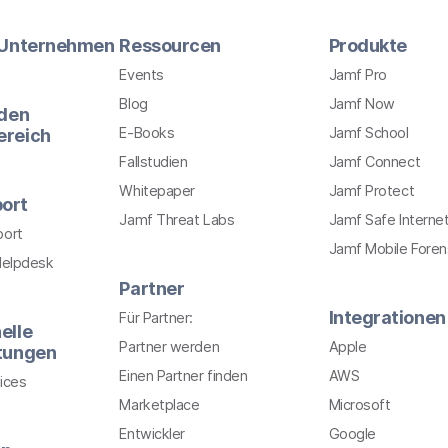
r Unternehmen
Ressourcen
Produkte
Events
Jamf Pro
Blog
Jamf Now
 den
E-Books
Jamf School
ereich
Fallstudien
Jamf Connect
Whitepaper
Jamf Protect
ort
Jamf Threat Labs
Jamf Safe Interne
port
Jamf Mobile Foren
Helpdesk
Partner
Integrationen
Für Partner:
elle
Partner werden
Apple
stungen
Einen Partner finden
AWS
ices
Marketplace
Microsoft
Entwickler
Google