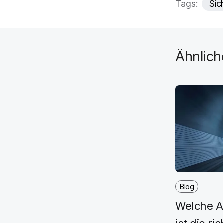
Tags:
Sic
Ähnlic
Blog
Welche A
ist die ri