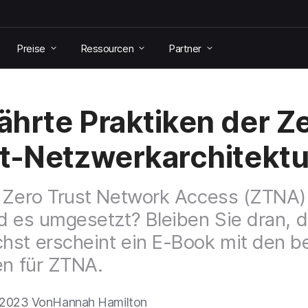
Preise
Ressourcen
Partner
hrte Praktiken der Z
t-Netzwerkarchitektu
 Zero Trust Network Access (ZTNA)
d es umgesetzt? Bleiben Sie dran, 
st erscheint ein E-Book mit den b
en für ZTNA.
 2023 Von
Hannah Hamilton