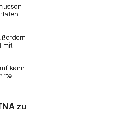
 müssen
edaten
Außerdem
 mit
amf kann
hrte
ZTNA zu