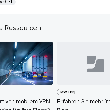
herheit
f
e
l
d
he Ressourcen
Jamf Blog
rt von mobilem VPN
Erfahren Sie mehr i
chtige für Ihre Flotte?
Blog