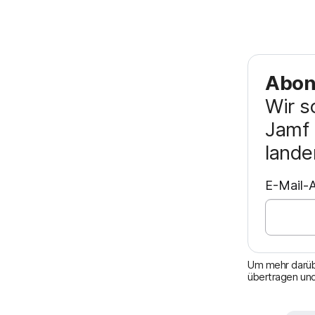
Abonn
Wir s
Jamf 
lande
E-Mail-A
Um mehr darübe
übertragen und