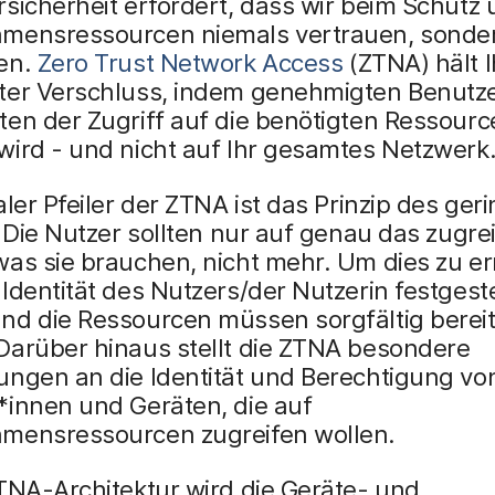
sicherheit erfordert, dass wir beim Schutz 
mensressourcen niemals vertrauen, sonde
en.
Zero Trust Network Access
(ZTNA) hält 
ter Verschluss, indem genehmigten Benutz
en der Zugriff auf die benötigten Ressourc
wird - und nicht auf Ihr gesamtes Netzwerk
aler Pfeiler der ZTNA ist das Prinzip des ger
. Die Nutzer sollten nur auf genau das zugre
as sie brauchen, nicht mehr. Um dies zu er
Identität des Nutzers/der Nutzerin festgeste
nd die Ressourcen müssen sorgfältig bereit
Darüber hinaus stellt die ZTNA besondere
ungen an die Identität und Berechtigung vo
*innen und Geräten, die auf
mensressourcen zugreifen wollen.
TNA-Architektur wird die Geräte- und