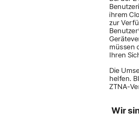
Benutzer
ihrem Cl
zur Verf
Benutzer*
Geräteve
müssen d
Ihren Sic
Die Umse
helfen. B
ZTNA-Ver
Wir si