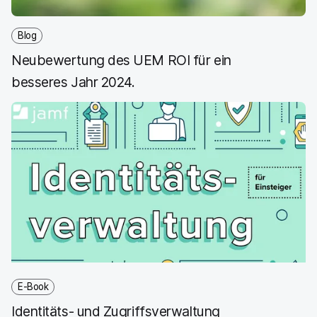
x
i
Blog
n
Neubewertung des UEM ROI für ein
g
}
besseres Jahr 2024.
E-Book
Identitäts- und Zugriffsverwaltung