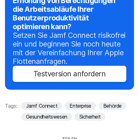
Erhöhung von Berechtigungen
die Arbeitsabläufe Ihrer
Benutzerproduktivität
optimieren kann?
Setzen Sie Jamf Connect risikofrei
ein und beginnen Sie noch heute
mit der Vereinfachung Ihrer Apple
Flottenanfragen.
Testversion anfordern
Tags:
Jamf Connect
Enterprise
Behörde
Gesundheitswesen
Sicherheit