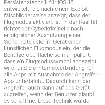
a
Persistenztechnik für iOS 16
n
u
entwickelt, die nach einem Exploit
p
fälschlicherweise anzeigt, dass der
t
i
Flugmodus aktiviert ist. In der Realität
n
richtet der Cyberkriminelle nach
h
a
erfolgreicher Ausnutzung einer
l
Sicherheitslücke im Gerät einen
t
künstlichen Flugmodus ein, der die
e
n
Benutzeroberfläche so manipuliert,
dass ein Flugmodussymbol angezeigt
wird, und die Internetverbindung für
alle Apps mit Ausnahme der Angreifer-
App unterbricht. Dadurch kann der
Angreifer auch dann auf das Gerät
zugreifen, wenn der Benutzer glaubt,
es sei offline. Diese Technik wurde