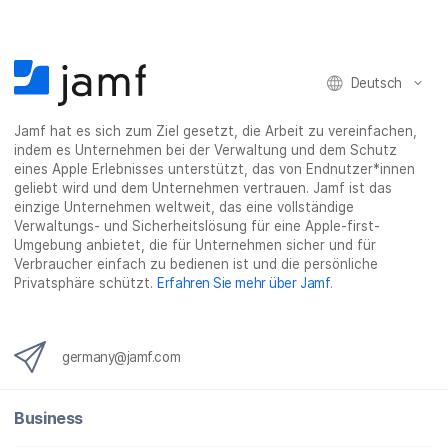
c
i
n
s
M
e
t
k
e
a
b
t
e
:
i
Deutsch
o
e
d
s
l
o
r
I
h
t
Jamf hat es sich zum Ziel gesetzt, die Arbeit zu vereinfachen,
k
t
n
a
e
indem es Unternehmen bei der Verwaltung und dem Schutz
t
e
t
r
i
eines Apple Erlebnisses unterstützt, das von Endnutzer*innen
e
i
e
e
l
geliebt wird und dem Unternehmen vertrauen. Jamf ist das
i
l
i
_
e
einzige Unternehmen weltweit, das eine vollständige
Verwaltungs- und Sicherheitslösung für eine Apple-first-
l
e
l
o
n
Umgebung anbietet, die für Unternehmen sicher und für
e
n
e
n
Verbraucher einfach zu bedienen ist und die persönliche
n
n
_
Privatsphäre schützt.
Erfahren Sie mehr über Jamf
.
x
i
n
germany@jamf.com
g
}
Business