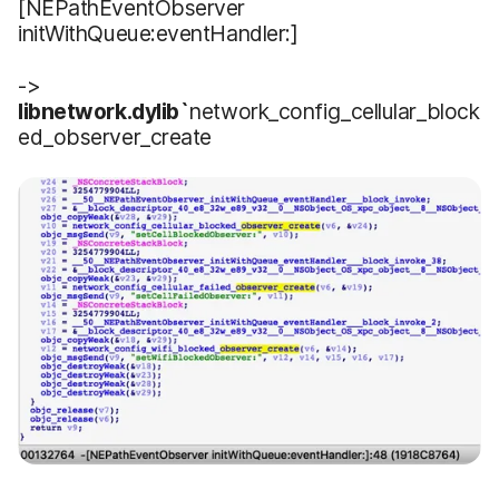
[NEPathEventObserver
initWithQueue:eventHandler:]
->
libnetwork.dylib`
network_config_cellular_block
ed_observer_create