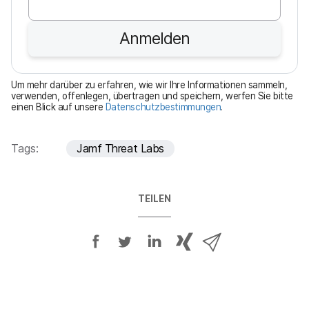
l
i
Anmelden
c
h
t
Um mehr darüber zu erfahren, wie wir Ihre Informationen sammeln,
f
verwenden, offenlegen, übertragen und speichern, werfen Sie bitte
einen Blick auf unsere
Datenschutzbestimmungen
.
e
l
d
Tags:
Jamf Threat Labs
TEILEN
A
A
A
{
V
u
u
u
p
i
f
f
f
h
a
F
T
L
r
E
a
w
i
a
-