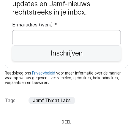
updates en Jamf-nieuws
rechtstreeks in je inbox.
V
E-mailadres (werk)
*
e
r
e
Inschrijven
i
s
t
Raadpleeg ons
Privacybeleid
voor meer informatie over de manier
waarop we uw gegevens verzamelen, gebruiken, bekendmaken,
verplaatsen en bewaren.
Tags:
Jamf Threat Labs
DEEL