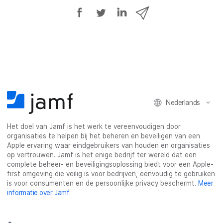
D
D
D
D
e
e
e
e
e
e
e
e
l
l
l
l
o
o
o
v
p
p
p
i
F
T
L
a
a
w
i
e
Nederlands
c
i
n
-
e
t
k
m
Het doel van Jamf is het werk te vereenvoudigen door
b
t
e
a
organisaties te helpen bij het beheren en beveiligen van een
o
e
d
i
Apple ervaring waar eindgebruikers van houden en organisaties
o
r
I
l
op vertrouwen. Jamf is het enige bedrijf ter wereld dat een
k
n
complete beheer- en beveiligingsoplossing biedt voor een Apple-
first omgeving die veilig is voor bedrijven, eenvoudig te gebruiken
is voor consumenten en de persoonlijke privacy beschermt.
Meer
informatie over Jamf
.