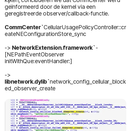
kijken, concluderen we dat CommCenter werd
geïnformeerd door de kernel via een
geregistreerde observer/callback-functie.
CommCenter`
CellularUsagePolicyController::cr
eateNEConfigurationStore_sync
->
NetworkExtension.framework`
-
[NEPathEventObserver
initWithQue:eventHandler:]
->
libnetwork.dylib`
network_config_cellular_block
ed_observer_create