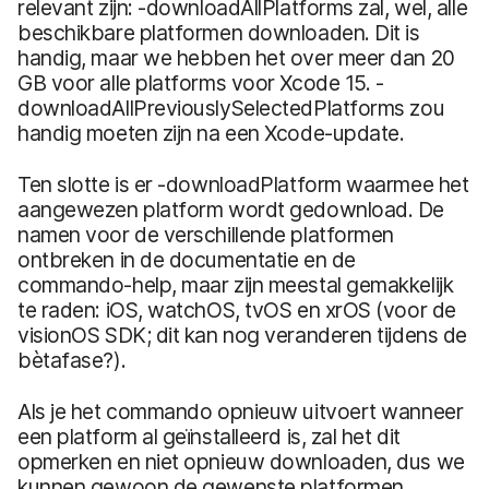
relevant zijn: -downloadAllPlatforms zal, wel, alle
beschikbare platformen downloaden. Dit is
handig, maar we hebben het over meer dan 20
GB voor alle platforms voor Xcode 15. -
downloadAllPreviouslySelectedPlatforms zou
handig moeten zijn na een Xcode-update.
Ten slotte is er -downloadPlatform waarmee het
aangewezen platform wordt gedownload. De
namen voor de verschillende platformen
ontbreken in de documentatie en de
commando-help, maar zijn meestal gemakkelijk
te raden: iOS, watchOS, tvOS en xrOS (voor de
visionOS SDK; dit kan nog veranderen tijdens de
bètafase?).
Als je het commando opnieuw uitvoert wanneer
een platform al geïnstalleerd is, zal het dit
opmerken en niet opnieuw downloaden, dus we
kunnen gewoon de gewenste platformen