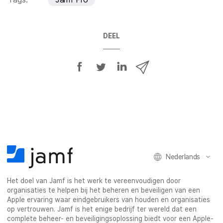
DEEL
D
D
D
D
e
e
e
e
e
e
e
e
l
l
l
l
o
o
o
v
p
p
p
i
F
T
L
a
a
w
i
e
Nederlands
c
i
n
-
e
t
k
m
Het doel van Jamf is het werk te vereenvoudigen door
b
t
e
a
organisaties te helpen bij het beheren en beveiligen van een
o
e
d
i
Apple ervaring waar eindgebruikers van houden en organisaties
o
r
I
l
op vertrouwen. Jamf is het enige bedrijf ter wereld dat een
k
n
complete beheer- en beveiligingsoplossing biedt voor een Apple-