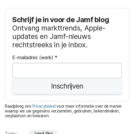
Schrijf je in voor de Jamf blog
Ontvang markttrends, Apple-
updates en Jamf-nieuws
rechtstreeks in je inbox.
V
E-mailadres (werk)
*
e
r
e
Inschrijven
i
s
t
Raadpleeg ons
Privacybeleid
voor meer informatie over de manier
waarop we uw gegevens verzamelen, gebruiken, bekendmaken,
verplaatsen en bewaren.
Tags:
Jamf Pro