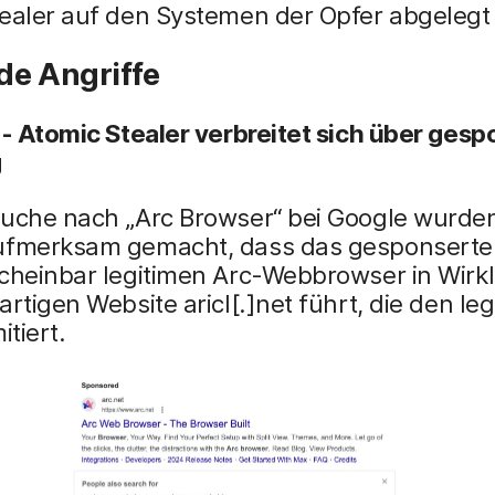
tealer auf den Systemen der Opfer abgelegt
de Angriffe
 - Atomic Stealer verbreitet sich über ges
g
Suche nach „Arc Browser“ bei Google wurden
ufmerksam gemacht, dass das gesponserte
cheinbar legitimen Arc-Webbrowser in Wirkli
artigen Website aricl[.]net führt, die den le
itiert.