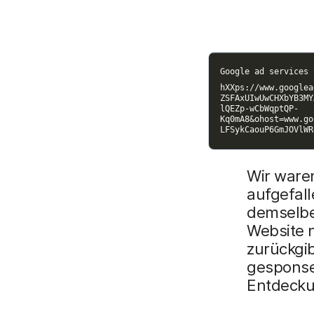
Wir waren
aufgefall
demselbe
Website n
zurückgib
gesponse
Entdeck