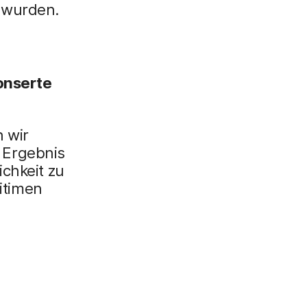
 wurden.
ponserte
 wir
 Ergebnis
chkeit zu
gitimen