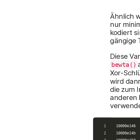
Ähnlich w
nur minim
kodiert 
gängige 
Diese Var
bewta()
Xor-Schl
wird dan
die zum 
anderen 
verwende