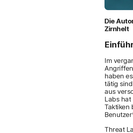
Die Autor
Zirnhelt
Einfüh
Im verga
Angriffen
haben es
tätig si
aus vers
Labs hat 
Taktiken 
Benutzer
Threat La