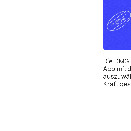
Die DMG i
App mit 
auszuwäh
Kraft ges