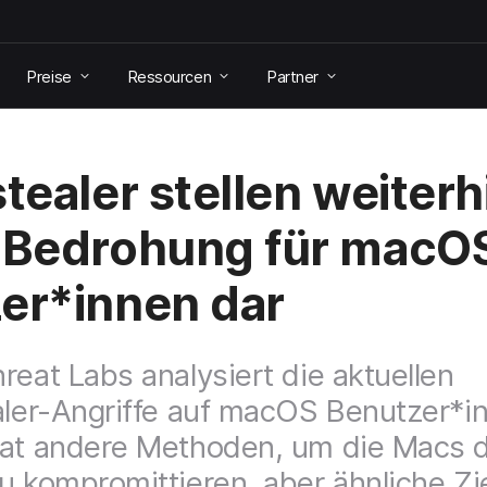
Preise
Ressourcen
Partner
stealer stellen weiterh
 Bedrohung für macO
er*innen dar
reat Labs analysiert die aktuellen
aler-Angriffe auf macOS Benutzer*i
at andere Methoden, um die Macs 
u kompromittieren, aber ähnliche Zi