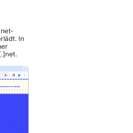
]net-
lädt. In
ner
.]net.