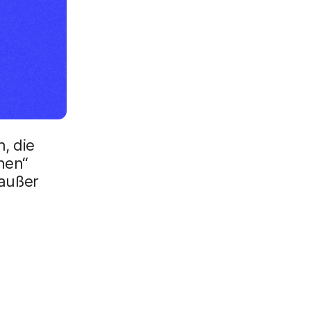
, die
nen“
außer