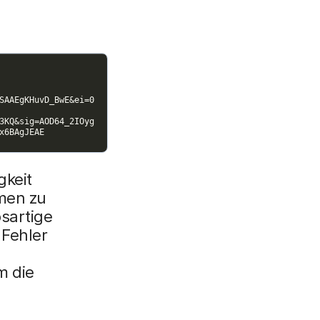
gkeit
en zu
sartige
 Fehler
m die