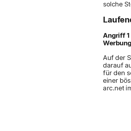
solche S
Laufen
Angriff 1
Werbun
Auf der 
darauf a
für den s
einer bös
arc.net im