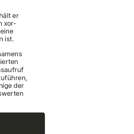
hält er
n xor-
 eine
 ist.
n namens
ierten
nsaufruf
zuführen,
nige der
swerten