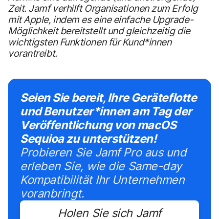
Zeit. Jamf verhilft Organisationen zum Erfolg
mit Apple, indem es eine einfache Upgrade-
Möglichkeit bereitstellt und gleichzeitig die
wichtigsten Funktionen für Kund*innen
vorantreibt.
Seien Sie bereit, Ihre Geräteflotte
und Benutzer*innen am Tag der
Veröffentlichung von macOS
Sequioa zu unterstützen!
Probieren Sie Jamf Pro aus und
erleben Sie, wie die Same-day
Kompatibilität Ihr Unternehmen
voranbringt.
Holen Sie sich Jamf