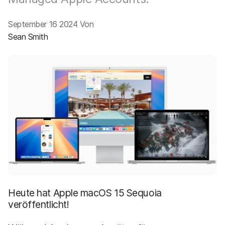
a
n
u
p
September 16 2024 Von
t
Sean Smith
i
n
h
a
l
t
e
n
Heute hat Apple macOS 15 Sequoia
veröffentlicht!