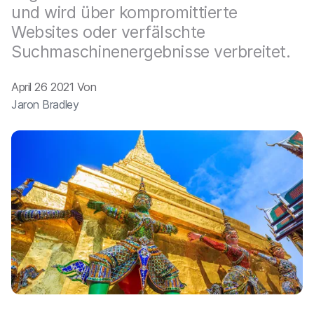
a
n
und wird über kompromittierte
u
Websites oder verfälschte
p
t
Suchmaschinenergebnisse verbreitet.
i
n
April 26 2021 Von
h
a
Jaron Bradley
l
t
e
n