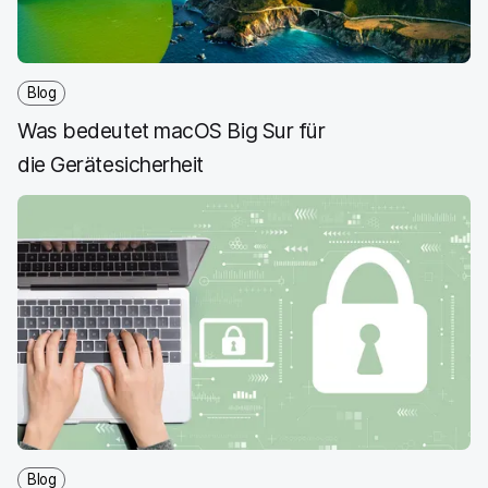
e
n
e
n
n
n
_
x
i
Blog
n
Was bedeutet macOS Big Sur für
g
}
die Gerätesicherheit
Blog