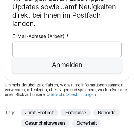
Updates sowie Jamf Neuigkeiten
direkt bei Ihnen im Postfach
landen.
P
E-Mail-Adresse (Arbeit)
*
f
l
i
Anmelden
c
h
t
Um mehr darüber zu erfahren, wie wir Ihre Informationen sammeln,
f
verwenden, offenlegen, übertragen und speichern, werfen Sie bitte
einen Blick auf unsere
Datenschutzbestimmungen
.
e
l
d
Tags:
Jamf Protect
Enterprise
Behörde
Gesundheitswesen
Sicherheit