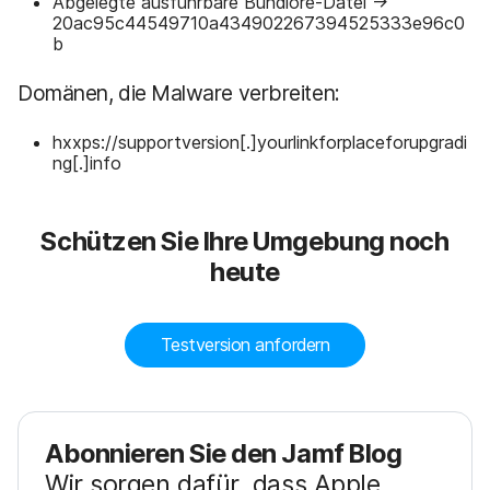
Abgelegte ausführbare Bundlore-Datei →
20ac95c44549710a434902267394525333e96c0
b
Domänen, die Malware verbreiten:
hxxps://supportversion[.]yourlinkforplaceforupgradi
ng[.]info
Schützen Sie Ihre Umgebung noch
heute
Testversion anfordern
Abonnieren Sie den Jamf Blog
Wir sorgen dafür, dass Apple