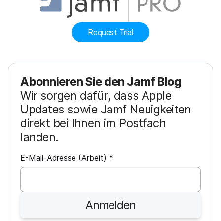
Request Trial
Abonnieren Sie den Jamf Blog
Wir sorgen dafür, dass Apple
Updates sowie Jamf Neuigkeiten
direkt bei Ihnen im Postfach
landen.
P
E-Mail-Adresse (Arbeit)
*
f
l
i
Anmelden
c
h