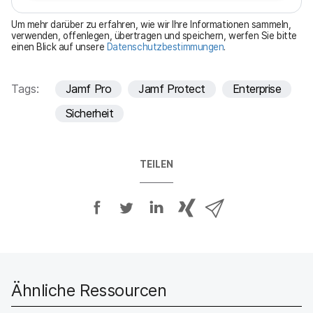
t
Um mehr darüber zu erfahren, wie wir Ihre Informationen sammeln,
f
verwenden, offenlegen, übertragen und speichern, werfen Sie bitte
einen Blick auf unsere
Datenschutzbestimmungen
.
e
l
d
Tags:
Jamf Pro
Jamf Protect
Enterprise
Sicherheit
TEILEN
A
A
A
{
V
u
u
u
p
i
f
f
f
h
a
F
T
L
r
E
a
w
i
a
-
c
i
n
s
M
Ähnliche Ressourcen
e
t
k
e
a