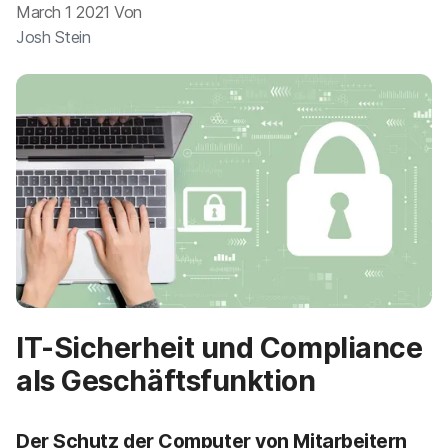
a
n
March 1 2021 Von
u
Josh Stein
p
t
i
n
h
a
l
t
e
n
IT-Sicherheit und Compliance
als Geschäftsfunktion
Der Schutz der Computer von Mitarbeitern