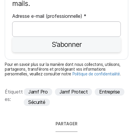
mails.
O
Adresse e-mail (professionnelle)
*
b
l
i
S’abonner
g
a
t
Pour en savoir plus sur la manière dont nous collectons, utilisons,
o
partageons, transférons et protégeant vos informations
personnelles, veuillez consulter notre
Politique de confidentialité
.
i
r
e
Étiquett
Jamf Pro
Jamf Protect
Entreprise
es:
Sécurité
PARTAGER