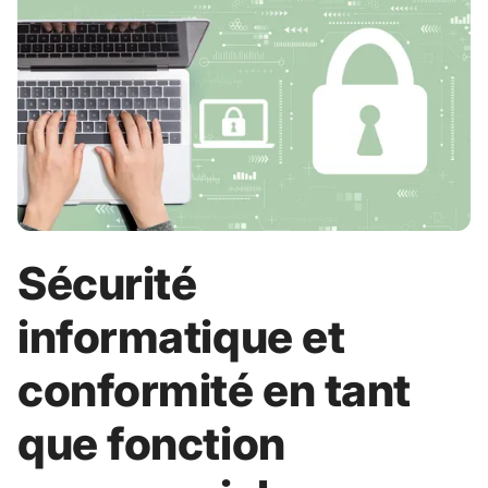
p
m
a
e
l
n
t
Sécurité
informatique et
conformité en tant
que fonction