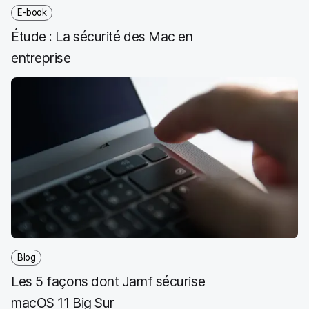
k
n
E-book
Étude : La sécurité des Mac en
entreprise
Blog
Les 5 façons dont Jamf sécurise
macOS 11 Big Sur