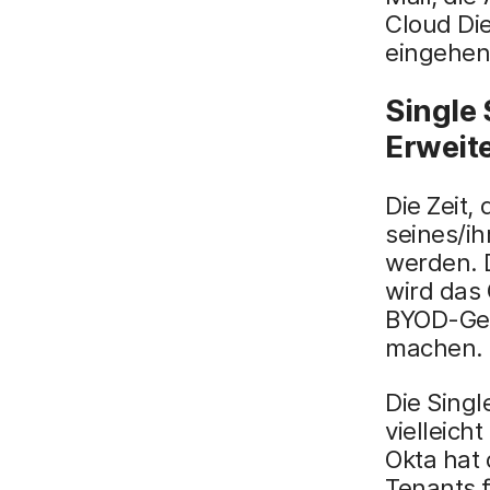
Cloud Die
eingehen
Single 
Erweit
Die Zeit,
seines/ih
werden. 
wird das
BYOD-Ger
machen.
Die Singl
vielleich
Okta hat 
Tenants 