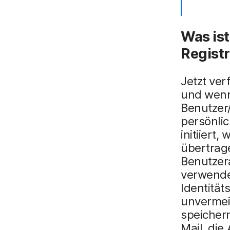
Was ist
Regist
Jetzt ver
und wenn 
Benutzer/
persönli
initiiert
übertrage
Benutzera
verwende
Identität
unvermei
speichern
Mail, die