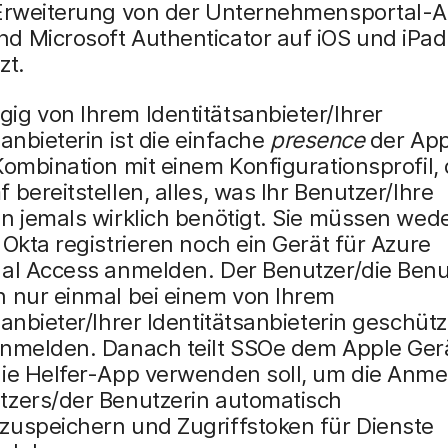
 Erweiterung von der Unternehmensportal-A
d Microsoft Authenticator auf iOS und iPa
zt.
g von Ihrem Identitätsanbieter/Ihrer
sanbieterin ist die einfache
presence
der App
Kombination mit einem Konfigurationsprofil, 
 bereitstellen, alles, was Ihr Benutzer/Ihre
n jemals wirklich benötigt. Sie müssen wede
 Okta registrieren noch ein Gerät für Azure
nal Access anmelden. Der Benutzer/die Benu
h nur einmal bei einem von Ihrem
sanbieter/Ihrer Identitätsanbieterin geschüt
anmelden. Danach teilt SSOe dem Apple Gerä
die Helfer-App verwenden soll, um die Anm
tzers/der Benutzerin automatisch
zuspeichern und Zugriffstoken für Dienste