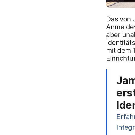
Das von 
Anmeldev
aber una
Identität
mit dem 
Einrichtu
Jam
ers
Ide
Erfah
Integ