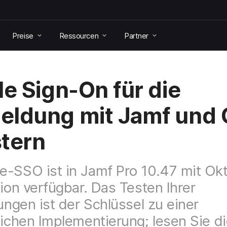
Preise
Ressourcen
Partner
le Sign-On für die
ldung mit Jamf und 
tern
-SSO ist in Jamf Pro 10.47 mit Ok
tion verfügbar. Das Testen Ihrer
lungen ist der Schlüssel zu einer
eichen Implementierung; lesen Sie d