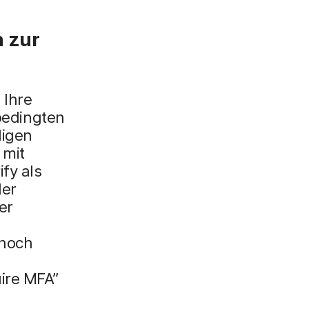
n zur
 Ihre
 bedingten
ligen
 mit
fy als
der
er
 noch
ire MFA”