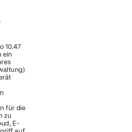
e
o 10.47
 ein
hres
waltung)
erät
nn
n für die
n zu
oud, E-
griff auf