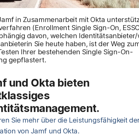
Jamf in Zusammenarbeit mit Okta unterstüt
erfahren (Enrollment Single Sign-On, ESSO)
bhängig davon, welchen Identitätsanbieter
sanbieterin Sie heute haben, ist der Weg zu
Testen Ihrer bestehenden Single Sign-On-
ng gepflastert.
f und Okta bieten
tklassiges
ntitätsmanagement.
ren Sie mehr über die Leistungsfähigkeit de
ration von Jamf und Okta.