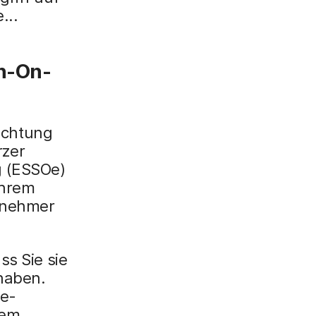
...
gn-On-
richtung
rzer
g (ESSOe)
Ihrem
enehmer
ss Sie sie
 haben.
ne-
sem