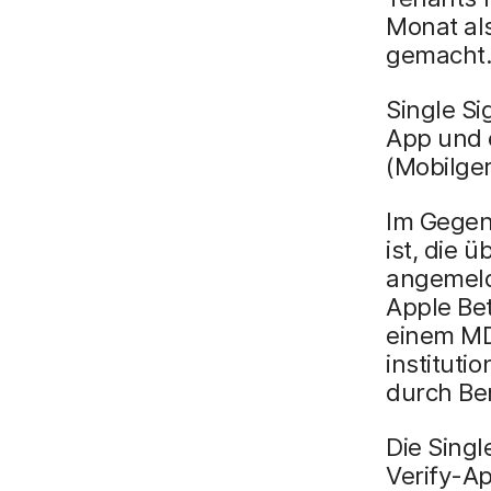
Monat al
gemacht
Single Si
App und 
(Mobilge
Im Gegen
ist, die 
angemeld
Apple Bet
einem MD
instituti
durch Ben
Die Sing
Verify-A