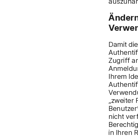
auszuhan
Ändern 
Verwen
Damit di
Authentif
Zugriff a
Anmeldung
Ihrem Ide
Authenti
Verwendu
„zweiter 
Benutzer
nicht ve
Berechti
in Ihren 