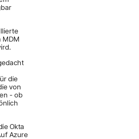
gbar
lierte
om MDM
ird.
 gedacht
g
ür die
die von
en - ob
önlich
die Okta
Auf Azure