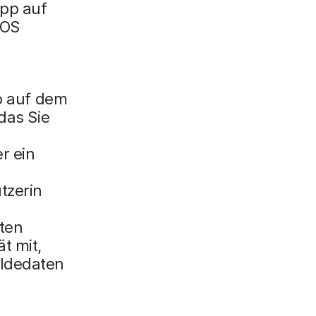
pp auf
dOS
 auf dem
das Sie
r ein
tzerin
zten
t mit,
eldedaten