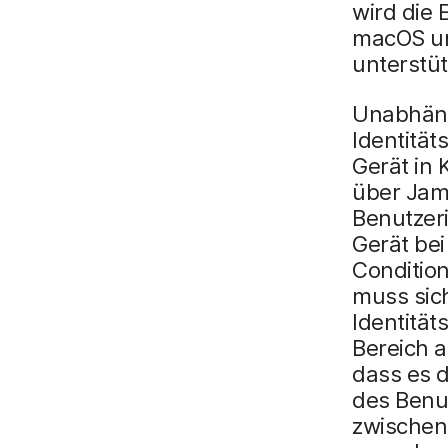
wird die
macOS un
unterstüt
Unabhängi
Identität
Gerät in 
über Jamf
Benutzeri
Gerät bei
Conditio
muss sic
Identität
Bereich 
dass es 
des Benu
zwischen