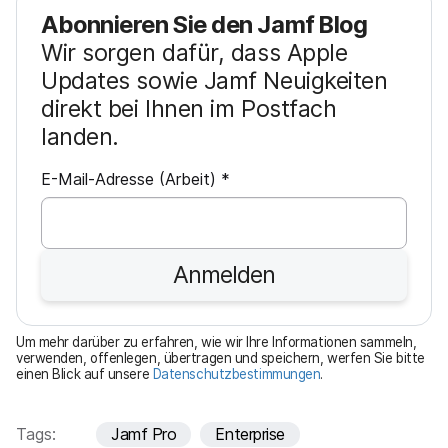
Abonnieren Sie den Jamf Blog
Wir sorgen dafür, dass Apple
Updates sowie Jamf Neuigkeiten
direkt bei Ihnen im Postfach
landen.
P
E-Mail-Adresse (Arbeit)
*
f
l
i
Anmelden
c
h
t
Um mehr darüber zu erfahren, wie wir Ihre Informationen sammeln,
f
verwenden, offenlegen, übertragen und speichern, werfen Sie bitte
einen Blick auf unsere
Datenschutzbestimmungen
.
e
l
d
Tags:
Jamf Pro
Enterprise