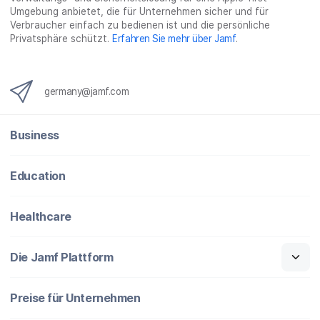
l
e
l
o
n
Umgebung anbietet, die für Unternehmen sicher und für
e
n
e
n
Verbraucher einfach zu bedienen ist und die persönliche
n
n
_
Privatsphäre schützt.
Erfahren Sie mehr über Jamf
.
x
i
n
germany@jamf.com
g
}
Business
Education
Healthcare
Die Jamf Plattform
Preise für Unternehmen