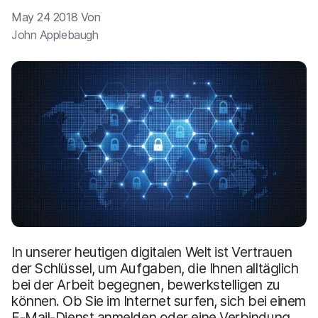
a
n
May 24 2018 Von
u
p
John Applebaugh
t
i
n
h
a
l
t
e
n
In unserer heutigen digitalen Welt ist Vertrauen
der Schlüssel, um Aufgaben, die Ihnen alltäglich
bei der Arbeit begegnen, bewerkstelligen zu
können. Ob Sie im Internet surfen, sich bei einem
E-Mail-Dienst anmelden oder eine Verbindung