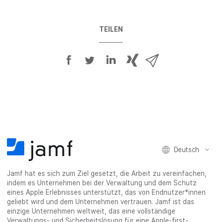
TEILEN
A
A
A
{
V
u
u
u
p
i
f
f
f
h
a
F
T
L
r
E
a
w
i
a
-
c
i
n
s
M
e
t
k
e
a
b
t
e
:
i
Deutsch
o
e
d
s
l
o
r
I
h
t
Jamf hat es sich zum Ziel gesetzt, die Arbeit zu vereinfachen,
k
t
n
a
e
indem es Unternehmen bei der Verwaltung und dem Schutz
t
e
t
r
i
eines Apple Erlebnisses unterstützt, das von Endnutzer*innen
e
i
e
e
l
geliebt wird und dem Unternehmen vertrauen. Jamf ist das
i
l
i
_
e
einzige Unternehmen weltweit, das eine vollständige
Verwaltungs- und Sicherheitslösung für eine Apple-first-