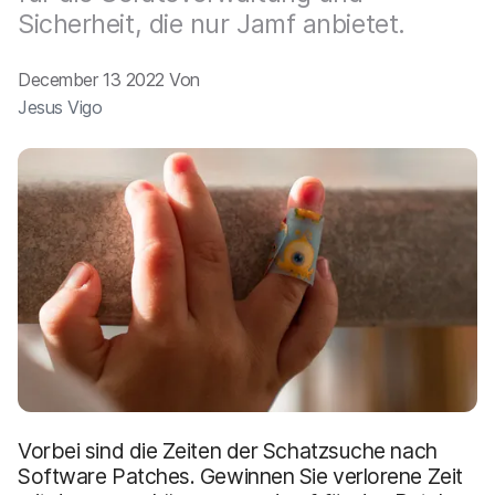
a
n
Sicherheit, die nur Jamf anbietet.
u
p
t
December 13 2022 Von
i
Jesus Vigo
n
h
a
l
t
e
n
Vorbei sind die Zeiten der Schatzsuche nach
Software Patches. Gewinnen Sie verlorene Zeit