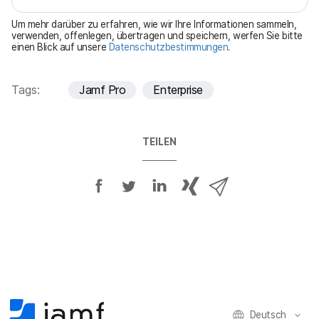
t
Um mehr darüber zu erfahren, wie wir Ihre Informationen sammeln,
f
verwenden, offenlegen, übertragen und speichern, werfen Sie bitte
einen Blick auf unsere
Datenschutzbestimmungen
.
e
l
d
Tags:
Jamf Pro
Enterprise
TEILEN
A
A
A
{
V
u
u
u
p
i
f
f
f
h
a
F
T
L
r
E
a
w
i
a
-
c
i
n
s
M
e
t
k
e
a
b
t
e
:
i
Deutsch
o
e
d
s
l