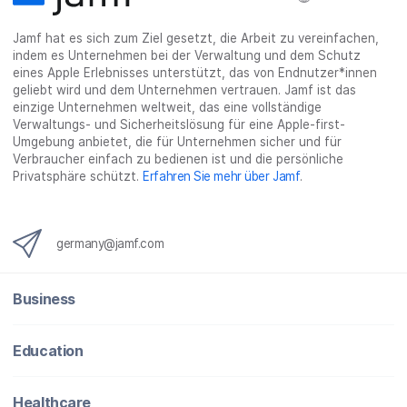
o
r
I
h
t
Jamf hat es sich zum Ziel gesetzt, die Arbeit zu vereinfachen,
k
t
n
a
e
indem es Unternehmen bei der Verwaltung und dem Schutz
t
e
t
r
i
eines Apple Erlebnisses unterstützt, das von Endnutzer*innen
e
i
e
e
l
geliebt wird und dem Unternehmen vertrauen. Jamf ist das
i
l
i
_
e
einzige Unternehmen weltweit, das eine vollständige
Verwaltungs- und Sicherheitslösung für eine Apple-first-
l
e
l
o
n
Umgebung anbietet, die für Unternehmen sicher und für
e
n
e
n
Verbraucher einfach zu bedienen ist und die persönliche
n
n
_
Privatsphäre schützt.
Erfahren Sie mehr über Jamf
.
x
i
n
germany@jamf.com
g
}
Business
Education
Healthcare