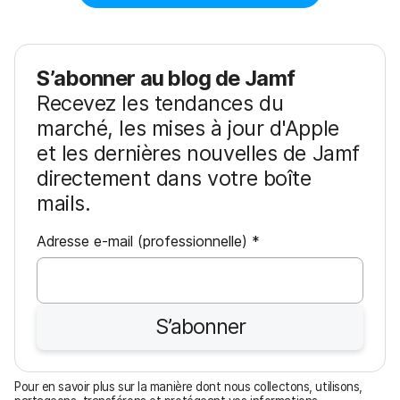
S’abonner au blog de Jamf
Recevez les tendances du
marché, les mises à jour d'Apple
et les dernières nouvelles de Jamf
directement dans votre boîte
mails.
O
Adresse e-mail (professionnelle)
*
b
l
i
S’abonner
g
a
t
Pour en savoir plus sur la manière dont nous collectons, utilisons,
o