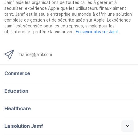
Jamf aide les organisations de toutes tailles à gérer et à
r
r
r
r
sécuriser l’expérience Apple que les utilisateurs finaux aiment
F
T
L
e
tant. Jamf est la seule entreprise au monde à offrir une solution
a
w
i
-
complète de gestion et de sécurité axée sur Apple. L’expérience
c
i
n
m
Jamf est sécurisée pour les entreprises, simple pour les
utilisateurs et protège la vie privée.
En savoir plus sur Jamf
.
e
t
k
a
b
t
e
i
o
e
d
l
o
r
I
france@jamf.com
k
n
Commerce
Education
Healthcare
La solution Jamf