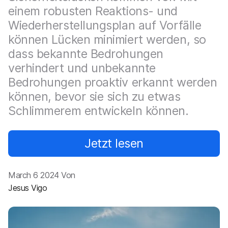
a
n
einem robusten Reaktions- und
u
p
Wiederherstellungsplan auf Vorfälle
t
können Lücken minimiert werden, so
i
dass bekannte Bedrohungen
n
h
verhindert und unbekannte
a
Bedrohungen proaktiv erkannt werden
l
t
können, bevor sie sich zu etwas
e
Schlimmerem entwickeln können.
n
Jetzt lesen
March 6 2024 Von
Jesus Vigo