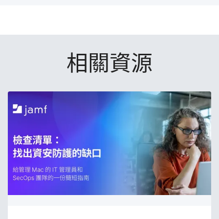
k
n
相關​資源