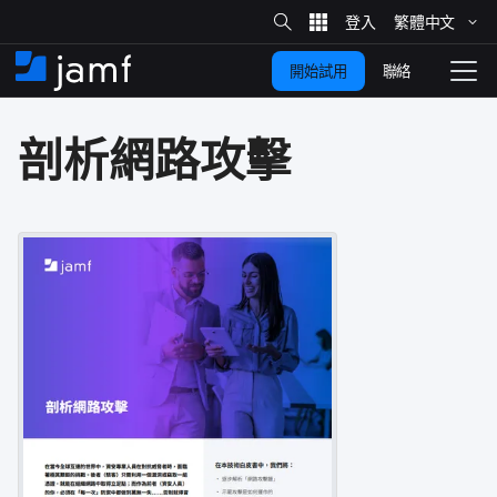
網
站
繁體​中文
跳
搜
尋
聯絡
開始試用
至
住
切
家
換
主
剖析網路​攻擊
要
瀏
覽
內
容