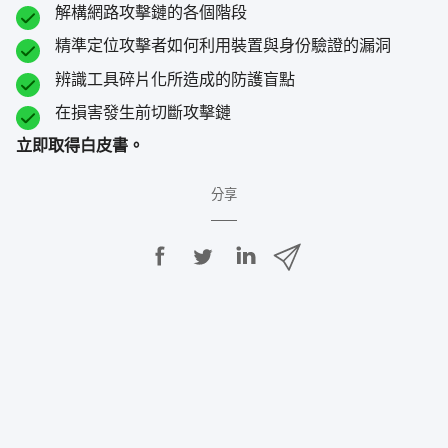
解構網路​攻擊鏈​的​各​個​階段
精​準定​位​攻擊者​如何​利用​裝置​與​身份​驗證​的​漏洞
辨識​工​具​碎​片化​所​造成​的​防護​盲點
在​損害​發生​前切斷​攻擊​鏈
立即​取得​白​皮書。
分享
分
分
分
透
享
享
享
過
E
至
至
至
m
F
T
L
a
a
w
i
i
c
i
n
l
e
t
k
分
b
t
e
享
o
e
d
o
r
I