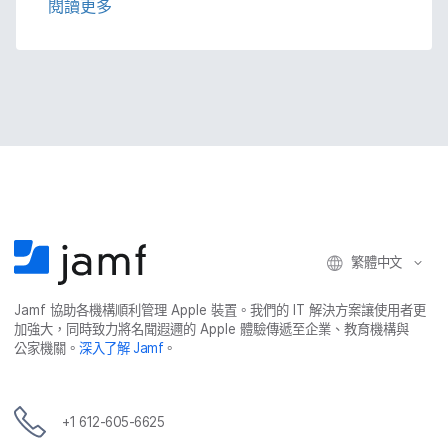
閱讀​更多
繁體​中文
Jamf
協助​各​機構​順利​管理
Apple
裝置。​我們​的
IT
解決​方案​讓​使用​者​更​
加強​大，​同時​致力​將​名聞​遐邇​的
Apple
體驗​傳遞​至​企業、​教育​機構​與​
公家​機關。
深入​了​解
Jamf
。
+
1 612-605-6625