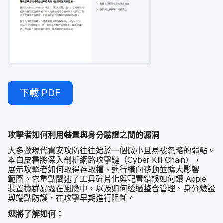
下載
PDF
攻擊者​如何​利用​裝置​與​身分驗證​之間​的​漏洞
大多數​現代​資​安攻防往​往始於​一​個​微小且​易​被​忽略​的​弱點。​
本白​皮書​將​深入​剖析網路​攻擊​鏈（
Cyber Kill Chain
），​
展示​攻擊者​如何​取得​存取權、​進行​橫向​移動​並​擴大​影響​
範圍。​它​重點​闡述​了​工具​碎​片化​與​配置​錯誤​如何​讓
Apple
裝置​機群​暴露​在​風險​中，​以及​如何​透過​整合​管理、​身​分驗證​
與​端點​防護，​在​攻擊​早期​進行​阻斷。
您​將​了​解如何：