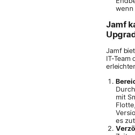
Endbe
wenn 
Jamf ka
Upgrad
Jamf biet
IT-Team 
erleichte
Berei
Durch
mit Sm
Flott
Versi
es zu
Verzö