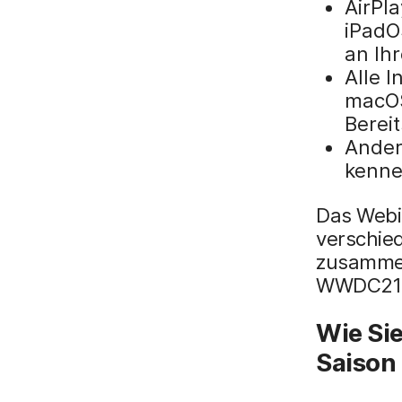
AirPla
iPadO
an Ih
Alle 
macOS
Berei
Ander
kenne
Das Webin
verschie
zusammen
WWDC21 v
Wie Si
Saison 