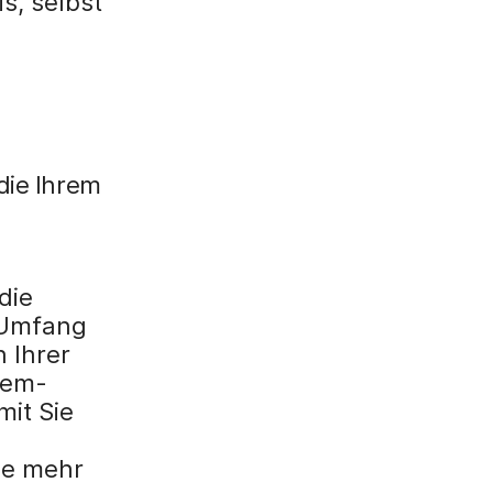
s, selbst
die Ihrem
die
 Umfang
n Ihrer
tem-
mit Sie
ie mehr