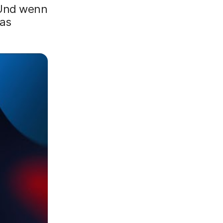
 Und wenn
das