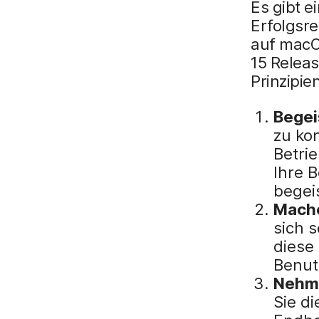
Es gibt e
Erfolgsr
auf macO
15 Releas
Prinzipi
Begei
zu ko
Betri
Ihre 
begei
Mache
sich 
diese 
Benut
Nehme
Sie d