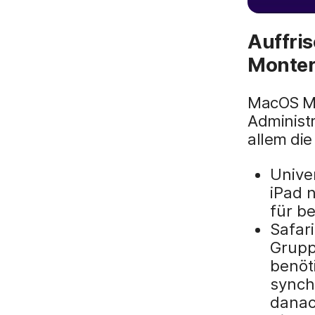
Auffri
Monter
MacOS Mon
Administ
allem die
Unive
iPad 
für b
Safari
Grupp
benöt
synch
danac