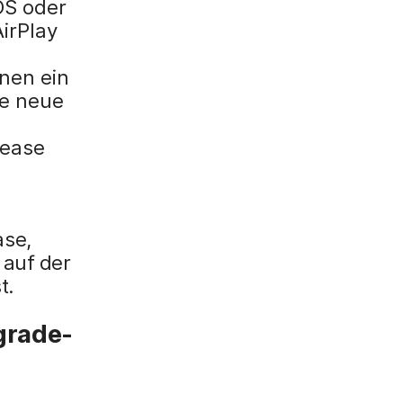
OS oder
irPlay
nnen ein
ne neue
lease
ase,
 auf der
t.
grade-