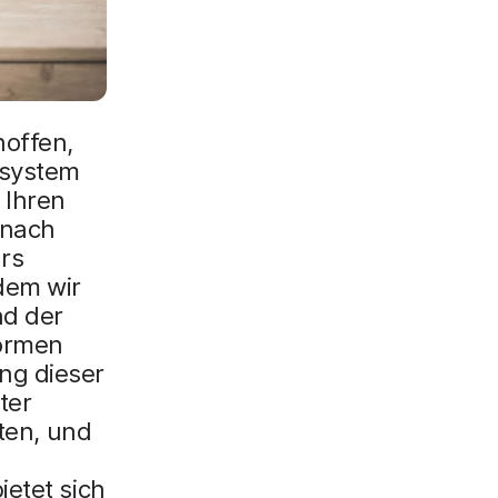
x
i
n
g
}
hoffen,
ssystem
 Ihren
 nach
rs
 dem wir
nd der
formen
ng dieser
ter
sten, und
ietet sich