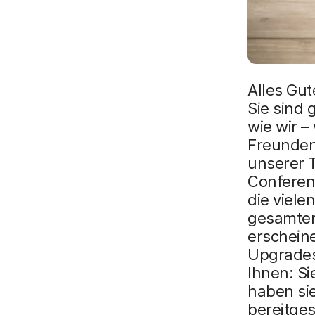
Alles Gu
Sie sind
wie wir 
Freunden
unserer 
Conferen
die viel
gesamten
erschein
Upgrades 
Ihnen: Si
haben si
bereitges