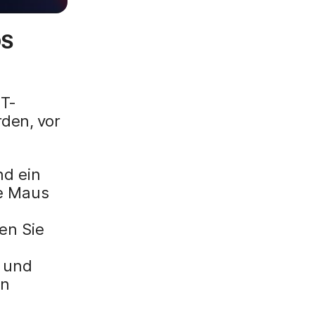
OS
IT-
rden, vor
nd ein
ne Maus
en Sie
, und
en