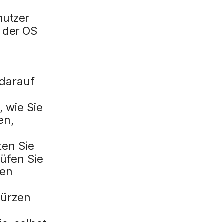
nutzer
 der OS
i
 darauf
 wie Sie
en,
ten Sie
üfen Sie
ren
türzen