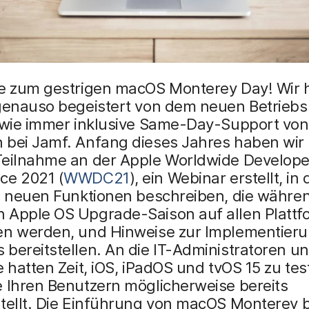
te zum gestrigen macOS Monterey Day! Wir 
 genauso begeistert von dem neuen Betrieb
– wie immer inklusive Same-Day-Support von
 bei Jamf. Anfang dieses Jahres haben wir
Teilnahme an der Apple Worldwide Develope
ce 2021 (
WWDC21
), ein Webinar erstellt, in
en neuen Funktionen beschreiben, die währe
 Apple OS Upgrade-Saison auf allen Platt
en werden, und Hinweise zur Implementieru
bereitstellen. An die IT-Administratoren un
e hatten Zeit, iOS, iPadOS und tvOS 15 zu te
e Ihren Benutzern möglicherweise bereits
tellt. Die Einführung von macOS Monterey b