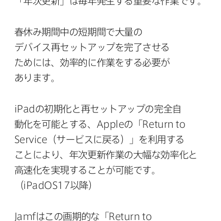
「年次更新」は​毎年​発生する​重要な​作業です。
春休み期間中の​短期間で​大量の​
デバイス再セットアップを​完了させる​
ためには、​効率的に​作業を​する​必要が​
あります。
iPad
の​初期化と​再セットアップの​完全自​
動化を​可能と​する、
Apple
の​「
Return to
Service
（サービスに​戻る）」を​利用する​
ことに​より、​年次更新作業の​大幅な​効率化と​
高速化を​実現する​ことが​可能です。​
（
iPadOS17
以降）
Jamf
は​この​画期的な​「
Return to