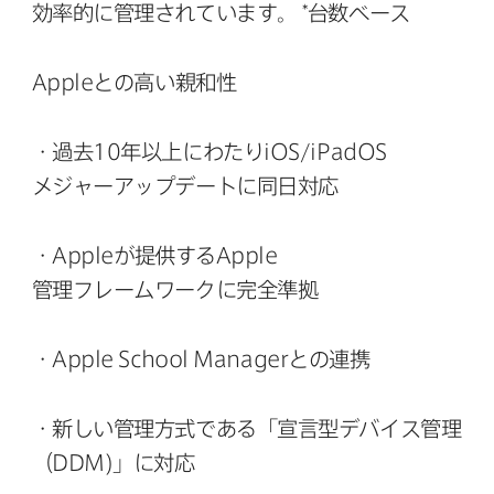
効率的に​管理されています。
*台数ベース
Apple
との​高い​親和性
・過去
10
年以上に​わたり
iOS
/
iPadOS
メジャーアップデートに​同日対応
・
Apple
が​提供する
Apple
管理フレームワークに​完全準​拠
・
Apple School Manager
との​連携
・新しい​管理方式である​「宣言型デバイス管理​
（
DDM
)」に​対応