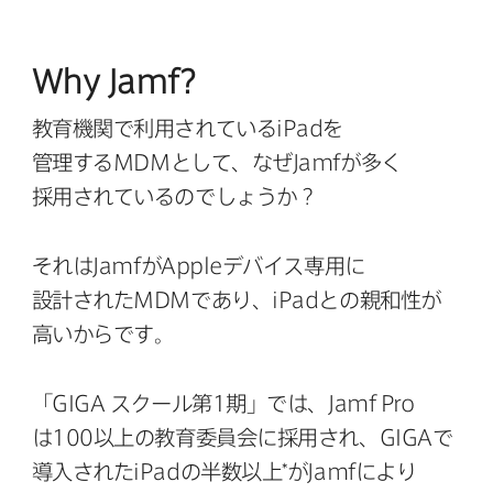
Why Jamf
?
教育機関で​利用されている
iPad
を​
管理する
MDM
と​して、​なぜ
Jamf
が​多く​
採用されているのでしょうか？
それは
Jamf
が
Apple
デバイス専用に​
設計された
MDM
であり、
iPad
との​親和性が​
高いからです。
「
GIGA
スクール第
1
期」では、
Jamf Pro
は
100
以上の​教育委員会に​採用され、
GIGA
で​
導入された
iPad
の​半数以上​*が
Jamf
により​