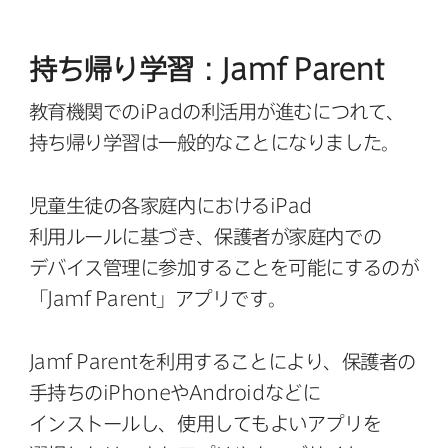
持ち帰り​学習：
Jamf Parent
教育機関での
iPad
の​利活用が​進むに​つれて、​
持ち帰り​学習は​一般的な​ことになりました。
児童生徒の​各家庭内に​おける
iPad
利用ルールに​基づき、​保護者が​家庭内での​
デバイス管理に​参加する​ことを​可能に​するのが​
「
Jamf Parent
」​アプリです。
Jamf Parent
を​利用する​ことに​より、​保護者の​
手持ちの
iPhone
や
Android
などに​
インストールし、​使用しても​よい​アプリを​