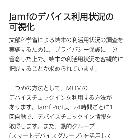
Jamf
の​デバイス利用状況の​
可視化
文部​科学省に​よる​端末の​利活用状況の​調査を​
実施する​ために、​プライバシー保護に​十分​
留意した上で、​端末の​利活用状況を​客観的に​
把握する​ことが​求められています。
１つめの​方​法と​して、
MDM
の​
デバイスチェックインを​利用する​方​法が​
あります。
Jamf Pro
は、
24
時間ごとに
1
回自動で、​デバイスチェックイン情報を​
取得します。​また、​動的グループ
(スマートデバイスグループ)
を​活用して​