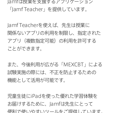
Jamf
は​授業を​支援する​アプリケーション​
「
Jamf Teacher
」を​提供しています。
Jamf Teacher
を​使えば、​先生は​授業に​
関係ない​アプリの​利用を​制限し、​指定された​
アプリ​（複数指定可能）の​利用を​許可する​
ことができます。
また、​今後​利用が​広がる​「
MEXCBT
」に​よる​
試験実施の​際には、​不正を​防止する​ための​
機能と​して​活用が​可能です。
児童生徒に
iPad
を​使った​優れた​学習体験を​
お届けする​ために、
Jamf
は​先生に​とって​
便利で​使いやすい​ツールを​ご提供しています。