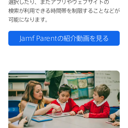
選択したり、​また​アプリや​ウェブサイトの​
検索が​利用できる​時間帯を​制限する​ことなどが​
可能に​なります。
Jamf Parent
の​紹介動画を​見る