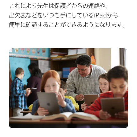
これに​より​先生は​保護者からの​連絡や、​
出欠表などを​いつも​手に​している
iPad
から​
簡単に​確認する​ことができるようになります。