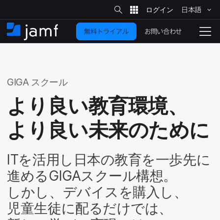
サ
日本語
イ
メ
ト
検
イ
索
お問い合わせ
無料トライアル
ン
ホ
ナ
コ
ー
ビ
ン
ム
ゲ
テ
ー
ン
シ
GIGA
スクール
ツ
ョ
に
ン
より​良い​教育環境、​
を
移
より​良い​未来の​ために
動
切
り
替
IT
を​活用し日本の​教育を​一歩先に​
え
進める
GIGA
スクール構想。​
る
しかし、​デバイスを​購入し、​
児童生徒に​配るだけでは、​