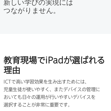
新しい​学びの​実現には​
つながりません。
教育現場で
iPad
が​選ばれる​
理由
ICT
で​高い​学習効果を​生み出すためには、​
児童生徒が​使いやすく、​また​デバイスの​管理に​
おいても​日々の​運用が​行いやすい​デバイスを​
選択する​ことが​非常に​重要です。