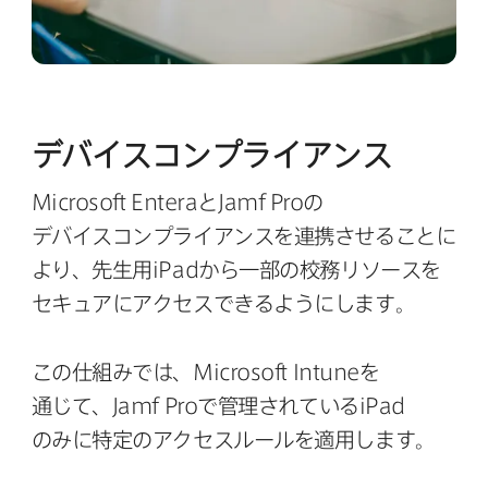
デバイスコンプライアンス
Microsoft Entera
と
Jamf Pro
の​
デバイスコンプライアンスを​連携させる​ことに​
より、​先生用
iPad
から​一部の​校務リソースを​
セキュアに​アクセスできるようにします。
この​仕組みでは、
Microsoft Intune
を​
通じて、
Jamf Pro
で​管理されている
iPad
のみに​特定の​アクセスルールを​適用します。