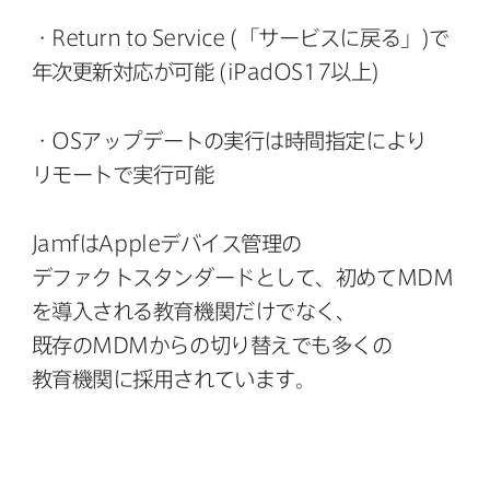
・
Return to Service
(​「サービスに​戻る」)で​
年次更新対応が​可能
(
iPadOS17
以上)
・
OS
アップデートの​実行は​時間指定に​より​
リモートで​実行可能
Jamf
は
Apple
デバイス管理の​
デファクトスタンダードと​して、​初めて
MDM
を​導入される​教育機関だけでなく、​
既存の
MDM
からの​切り​替えでも​多くの​
教育機関に​採用されています。