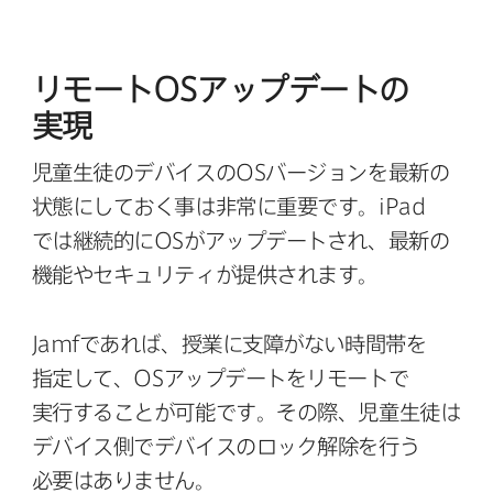
リモート
OS
アップデートの​
実現
児童生徒の​デバイスの
OS
バージョンを​最新の​
状態に​しておく事は​非常に​重要です。
iPad
では​継続的に
OS
が​アップデートされ、​最新の​
機能や​セキュリティが​提供されます。
Jamf
で​あれば、​授業に​支障が​ない​時間帯を​
指定して、
OS
アップデートを​リモートで​
実行する​ことが​可能です。​その際、​児童生徒は​
デバイス側で​デバイスの​ロック解除を​行う​
必要は​ありません。