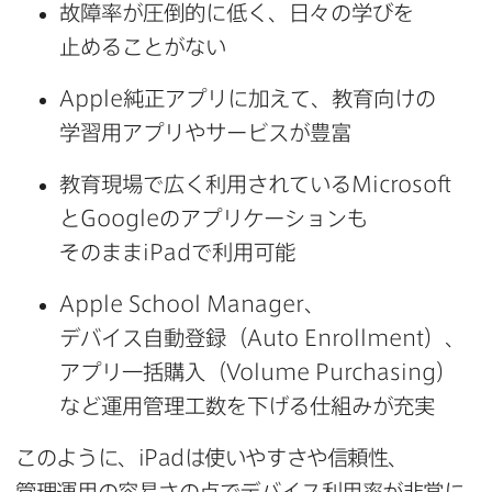
故障率が​圧倒的に​低く、​日々の​学びを​
止める​ことがない
Apple
純正アプリに​加えて、​教育向けの​
学習用アプリや​サービスが​豊富
教育現場で​広く​利用されている
Microsoft
と
Google
の​アプリケーションも​
そのまま
iPad
で​利用​可能
Apple School Manager
、​
デバイス自動登録​（
Auto Enrollment
）、​
アプリ一括購入​（
Volume Purchasing
）
など​運用管理工数を​下げる​仕組みが​充実
このように、
iPad
は​使いやすさや​信頼性、​
管理運用の​容易さの​点で​デバイス利用率が​非常に​