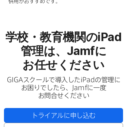
併用が​おすすめです。
学校・​教育機関の
iPad
管理は、
Jamf
に​
お任せください
GIGA
スクールで​導入した
iPad
の​管理に​
お困りでしたら、
Jamf
に​一度​
お問合せください
トライアルに​申し込む