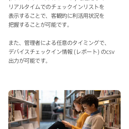
リアルタイムでの​チェックインリストを​
表示する​ことで、​客観的に​利活用状況を​
把握する​ことが​可能です。
また、​管理者に​よる​任意の​タイミングで、​
デバイスチェックイン情報
(レポート)
の
csv
出力が​可能です。