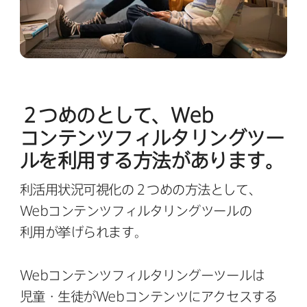
２つめのと​して、
Web
コンテンツフィルタリングツー
ルを​利用する​方​法が​あります。
利活用状況可視化の​２つめの​方​法と​して、
Web
コンテンツフィルタリングツールの​
利用が​挙げられます。
Web
コンテンツフィルタリングーツールは​
児童・生徒が
Web
コンテンツに​アクセスする​