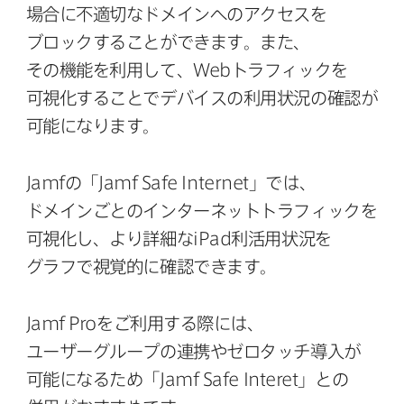
場合に​不適切な​ドメインへの​アクセスを​
ブロックする​ことができます。​また、​
その機能を​利用して、
Web
トラフィックを​
可視化する​ことで​デバイスの​利用状況の​確認が​
可能に​なります。
Jamf
の​「
Jamf Safe Internet
」では、​
ドメインごとの​インターネットトラフィックを​
可視化し、​より​詳細な
iPad
利活用状況を​
グラフで​視覚的に​確認できます。
Jamf Pro
を​ご利用する​際には、​
ユーザーグループの​連携や​ゼロタッチ導入が​
可能に​なる​ため​「
Jamf Safe Interet
」との​