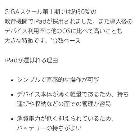
GIGA
スクール第１期では​約
30
%*の​
教育機関で
iPad
が​採用されました。​また​導入後の​
デバイス利用率は​他の
OS
に​比べて​高い​ことも​
大きな​特徴です。​*台数ベース
iPad
が​選ばれる​理由
シンプルで​直感的な​操作が​可能
デバイス本体が​薄く​軽量である​ため、​持ち​
運びや​収納などの​面での​管理が​容易
消費電力が​低く​抑えられている​ため、​
バッテリーの​持ちがよい