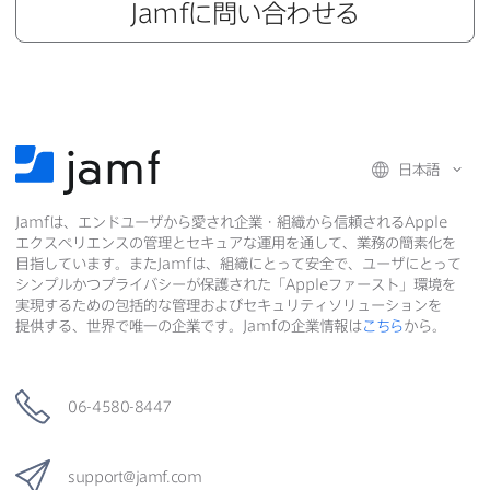
Jamf
に​問い合わせる
日本語
Jamf
は、​エンドユーザから​愛され企業・組織から​信頼される
Apple
エクスペリエンスの​管理と​セキュアな​運用を​通して、​業務の​簡素化を​
目指しています。​また
Jamf
は、​組織に​とって​安全で、​ユーザに​とって​
シンプルかつプライバシーが​保護された​「
Apple
ファースト」環境を​
実現する​ための​包括的な​管理および​セキュリティソリューションを​
提供する、​世界で​唯一の​企業です。
Jamf
の​企業情報は
こちら
から。
06-4580-8447
support
@
jamf
.
com