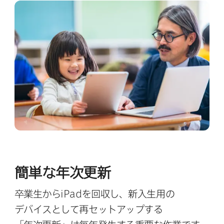
簡単な​年次更新
卒業生から
iPad
を​回収し、​新入生用の​
デバイスと​して​再セットアップする​