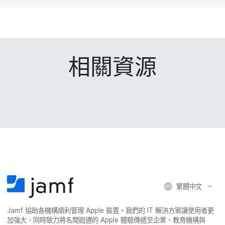
b
t
e
享
o
e
d
o
r
I
k
n
相關​資源
繁體​中文
Jamf
協助​各​機構​順利​管理
Apple
裝置。​我們​的
IT
解決​方案​讓​使用​者​更​
加強​大，​同時​致力​將​名聞​遐邇​的
Apple
體驗​傳遞​至​企業、​教育​機構​與​