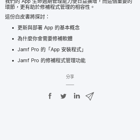
我們​的
App
生命​週期​管理​能力​便​日益​擴增，​而​這​個​重要​的​
環節，​更​有​助於​修補​程式​管理​的​相容性。
這​份​白皮書​將​探討：
更​新​與​部署
App
的​基本​概念
為​什麼​你會​需要​修補​軟體
Jamf Pro
的​「
App
安裝​程式」
Jamf Pro
的​修補​程式​管理​功​能
分享
分
分
分
透
享
享
享
過
E
至
至
至
m
F
T
L
a
a
w
i
i
c
i
n
l
e
t
k
分