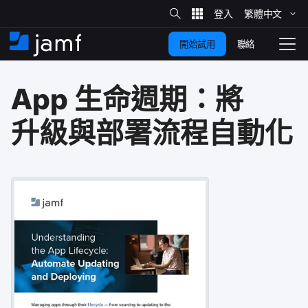
網
站
繁體​中文
跳
搜
尋
聯絡
開始試用
至
住
切
家
換
主
App
生命​週期：​將​
要
瀏
覽
內
升級​與​部署​流程​自動化
容