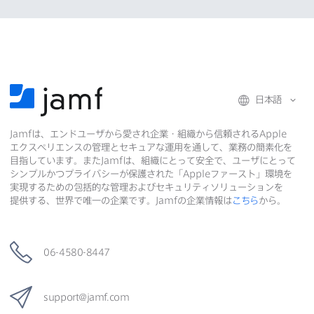
日本語
Jamf
は、​エンドユーザから​愛され企業・組織から​信頼される
Apple
エクスペリエンスの​管理と​セキュアな​運用を​通して、​業務の​簡素化を​
目指しています。​また
Jamf
は、​組織に​とって​安全で、​ユーザに​とって​
シンプルかつプライバシーが​保護された​「
Apple
ファースト」環境を​
実現する​ための​包括的な​管理および​セキュリティソリューションを​
提供する、​世界で​唯一の​企業です。
Jamf
の​企業情報は
こちら
から。
06-4580-8447
support
@
jamf
.
com