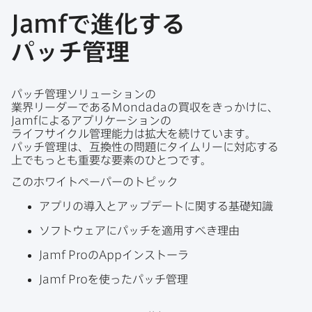
Jamf
で​進化する​
パッチ管理
パッチ管理ソリューションの​
業界リーダーである
Mondada
の​買収を​きっかけに、
Jamf
に​よる​アプリケーションの​
ライフサイクル管理能力は​拡大を​続けています。​
パッチ管理は、​互換性の​問題に​タイムリーに​対応する​
上でもっとも​重要な​要素の​ひとつです。
この​ホワイトペーパーの​トピック
アプリの​導入と​アップデートに​関する​基礎知識
ソフトウェアに​パッチを​適用すべき理由
Jamf Pro
の
App
インストーラ
Jamf Pro
を​使った​パッチ管理