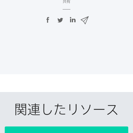
共有
F
T
L
メ
a
w
i
ー
c
i
n
ル
e
t
k
で
b
t
e
o
e
d
共
o
r
I
有
k
で
n
で
で
共
共
有
共
有
有
関連したリソース