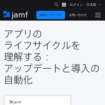
サ
日本語
イ
メ
ト
検
イ
索
お問い合わせ
無料トライアル
ン
ホ
ナ
コ
ー
ビ
ン
ム
ゲ
テ
アプリの​
ー
ン
シ
ツ
ョ
ライフサイクルを​
に
ン
を
理解する​：
移
動
切
り
アップデートと​導入の​
替
自動化
え
る