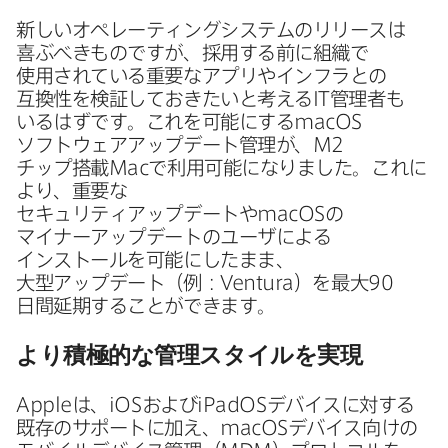
新しい​オペレーティングシステムの​リリースは​
喜ぶべきものですが、​採用する​前に​組織で​
使用されている​重要な​アプリや​インフラとの​
互換性を​検証して​おきたいと​考える
IT
管理者も​
いるはずです。​これを​可能に​する
macOS
ソフトウェアアップデート管理が、
M2
チップ搭載
Mac
で​利用​可能に​なりました。​これに​
より、​重要な​
セキュリティアップデートや
macOS
の​
マイナーアップデートの​ユーザに​よる​
インストールを​可能に​したまま、​
大型アップデート​（例：
Ventura
）を​最大
90
日間延期する​ことができます。
より​積極的な​管理スタイルを​実現
Apple
は、
iOS
および
iPadOS
デバイスに​対する​
既存の​サポートに​加え、
macOS
デバイス向けの​