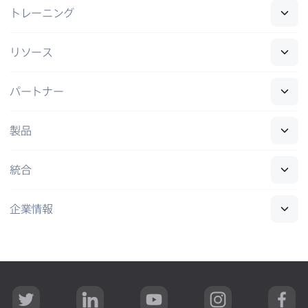
トレーニング
リソース
パートナー
製品
統合
企業情報
T
L
Y
I
F
w
i
o
n
a