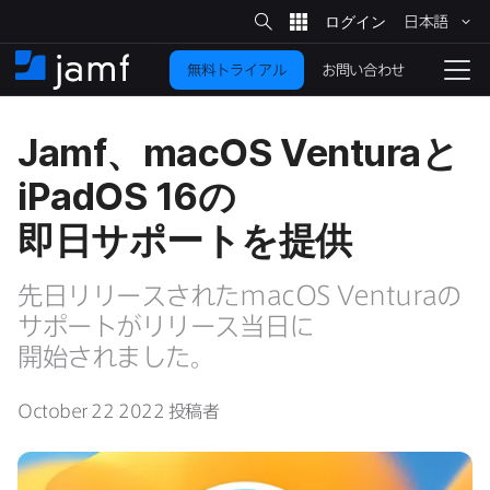
サ
日本語
イ
メ
ト
検
イ
索
お問い合わせ
無料トライアル
ン
ホ
ナ
コ
ー
ビ
ン
ム
ゲ
Jamf
、
macOS Ventura
と
テ
ー
ン
シ
iPadOS 16
の​
ツ
ョ
に
ン
即日サポートを​提供
を
移
動
切
先日リリースされた
macOS Ventura
の​
り
サポートが​リリース当日に​
替
開始されました。
え
る
October 22 2022
投稿者