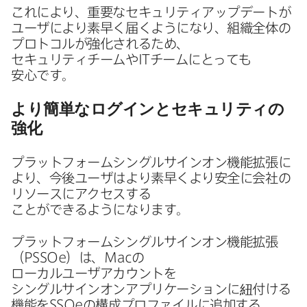
これに​より、​重要な​セキュリティアップデートが​
ユーザに​より​素早く​届くようになり、​組織全体の​
プロトコルが​強化される​ため、​
セキュリティチームや
IT
チームに​とっても​
安心です。
より​簡単な​ログインと​セキュリティの​
強化
プラットフォームシングルサインオン機能拡張に​
より、​今後ユーザは​より​素早くより​安全に​会社の​
リソースに​アクセスする​
ことができるようになります。
プラットフォームシングルサインオン機能拡張​
（
PSSOe
）は、
Mac
の​
ローカルユーザアカウントを​
シングルサインオンアプリケーションに​紐付ける​
機能を
SSOe
の​構成プロファイルに​追加する​