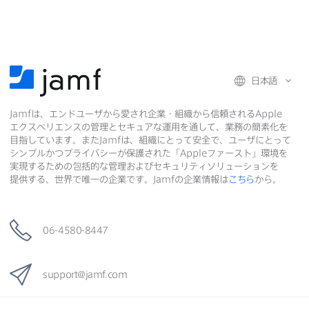
b
t
e
o
e
d
共
o
r
I
有
k
で
n
日本語
で
で
共
Jamf
は、​エンドユーザから​愛され企業・組織から​信頼される
Apple
共
有
共
エクスペリエンスの​管理と​セキュアな​運用を​通して、​業務の​簡素化を​
有
有
目指しています。​また
Jamf
は、​組織に​とって​安全で、​ユーザに​とって​
シンプルかつプライバシーが​保護された​「
Apple
ファースト」環境を​
実現する​ための​包括的な​管理および​セキュリティソリューションを​
提供する、​世界で​唯一の​企業です。
Jamf
の​企業情報は
こちら
から。
06-4580-8447
support
@
jamf
.
com