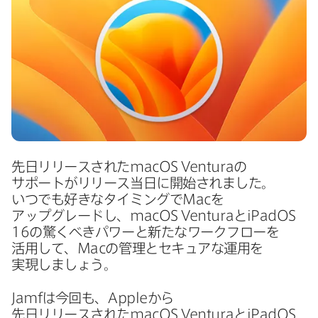
先日リリースされた
macOS Ventura
の​
サポートが​リリース当日に​開始されました。​
いつでも​好きな​タイミングで
Mac
を​
アップグレードし、
macOS Ventura
と
iPadOS
16
の​驚くべきパワーと​新たな​ワークフローを​
活用して、
Mac
の​管理と​セキュアな​運用を​
実現しましょう。
Jamf
は​今回も、
Apple
から​
先日リリースされた
macOS Ventura
と
iPadOS