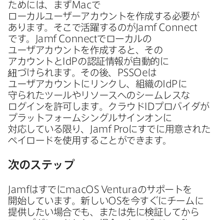
ためには、​まず
Mac
で​
ローカルユーザーアカウントを​作成する​必要が​
あります。​そこで​活躍するのが
Jamf Connect
です。
Jamf Connect
で​ローカルの​
ユーザアカウントを​作成すると、​その​
アカウントと
IdP
の​認証情報が​自動的に​
紐づけられます。​その後、
PSSOe
は​
ユーザアカウントに​リンクし、​組織の
IdP
に​
守られた​ツールや​リソースへの​シームレスな​
ログインを​許可します。​クラウド
ID
プロバイダが​
プラットフォームシングルサインオンに​
対応している​限り、
Jamf Pro
に​すでに​用意された​
ペイロードを​使用する​ことができます。
次の​ステップ
Jamf
は​すでに
macOS Ventura
の​サポートを​
開始しています。​新しい
OS
を​今すぐに​チームに​
提供したい​場合でも、​または​先に​検証してから​