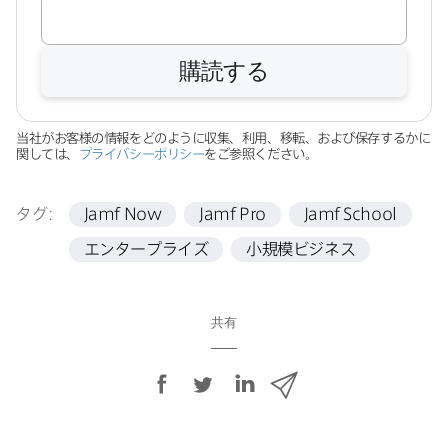
購読する
当社が​お客様の​情報を​どのように​収集、​利用、​移転、​および​保存するかに​
関しては、
プライバシーポリシー
を​ご参照ください。
タグ:
Jamf Now
Jamf Pro
Jamf School
エンタープライズ
小規模ビジネス
共有
F
T
L
メ
a
w
i
ー
c
i
n
ル
e
t
k
で