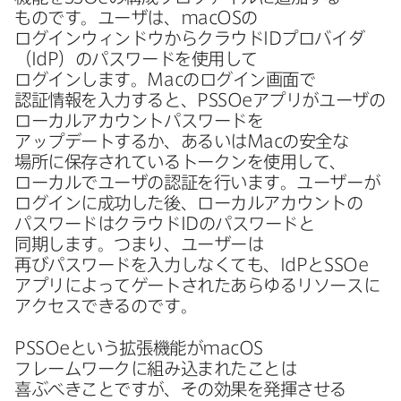
ものです。​ユーザは、
macOS
の​
ログインウィンドウから​クラウド
ID
プロバイダ​
（
IdP
）の​パスワードを​使用して​
ログインします。
Mac
の​ログイン画面で​
認証情報を​入力すると、
PSSOe
アプリが​ユーザの​
ローカルアカウントパスワードを​
アップデートするか、​あるいは
Mac
の​安全な​
場所に​保存されている​トークンを​使用して、​
ローカルで​ユーザの​認証を​行います。​ユーザーが​
ログインに​成功した後、​ローカルアカウントの​
パスワードは​クラウド
ID
の​パスワードと​
同期します。​つまり、​ユーザーは​
再びパスワードを​入力しなくても、
IdP
と
SSOe
アプリに​よって​ゲートされた​あらゆる​リソースに​
アクセスできるのです。
PSSOe
と​いう​拡張機能が
macOS
フレームワークに​組み込まれた​ことは​
喜ぶべきことですが、​その​効果を​発揮させる​