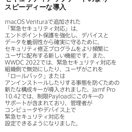
スピーディーな​導入
macOS Ventura
で​追加された​
「緊急セキュリティ対応」は、​
エンドポイント保護を​強化し、​デバイスと​
データを​脆弱性から​確実に​守る​ために、​
セキュリティ修正プログラムを​より​頻繁に​
ユーザに​配布する​新しい​機能です。​また、
WWDC 2022
では、​緊急セキュリティ対応を​
組織側で​無効に​したり、​ユーザが​これを​
「ロールバック」または​
アンインストールしたりする​事態を​防ぐ​ための​
新たな​構成キーが​導入されました。
Jamf Pro
10
.
42
では、​制限
Payload
に​この​キーの​
サポートが​含まれており、​管理者が​
コンピュータや​デバイス上で​
緊急セキュリティ対応を​
設定できるようになりました。