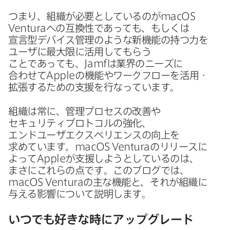
つまり、​組織が​必要と​しているのが
macOS
Ventura
への​互換性であっても、もしくは​
宣言型デバイス管理のような​新機能の​持つ力を​
ユーザに​最大限に​活用して​もらう​
ことであっても、
Jamf
は​業界の​ニーズに​
合わせて
Apple
の​機能や​ワークフローを​活用・
拡張する​ための​支援を​行なっています。
組織は​常に、​管理プロセスの​改善や​
セキュリティプロトコルの​強化、​
エンドユーザエクスペリエンスの​向上を​
求めています。
macOS Ventura
の​リリースに​
よって
Apple
が​支援しようと​しているのは、​
まさに​これらの​点です。​この​ブログでは、
macOS Ventura
の​主な​機能と、​それが​組織に​
与える​影響に​ついて​説明します。
いつでも​好きな​時に​アップグレード