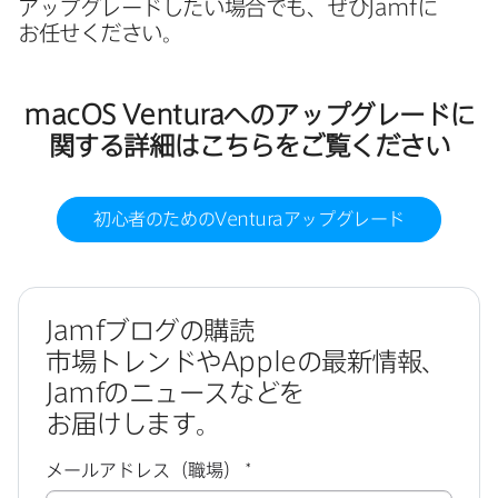
アップグレードしたい​場合でも、​ぜひ
Jamf
に​
お任せください。
macOS Ventura
への​アップグレードに​
関する​詳細は​こちらを​ご覧ください
初心者の​ための
Ventura
アップグレード
Jamf
ブログの​購読
市場トレンドや
Apple
の​最新情報、
Jamf
の​ニュースなどを​
お届けします。
必
メールアドレス（職場）
*
須