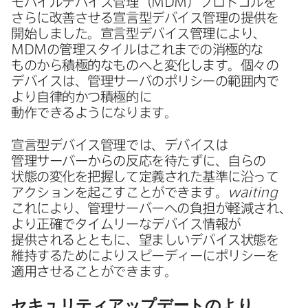
モバイルデバイス管理​（
MDM
）​プロトコルを​
さらに​改善させる​宣言型デバイス管理の​提供を​
開始しました。​宣言型デバイス管理に​より、
MDM
の​管理スタイルは​これまでの​消極的な​
ものから​積極的な​ものへと​変化します。​個々の​
デバイスは、​管理サーバの​ポリシーの​範囲内で​
より​自律的かつ​積極的に​
動作できるようになります。
宣言型デバイス管理では、​デバイスは​
管理サーバーからの​反応を​待たずに、​自らの​
状態の​変化を​把握して​定義された​基準に​沿って​
アクションを​起こすことができます。
waiting
これに​より、​管理サーバーへの​負担が​軽減され、​
より​正確で​タイムリーな​デバイス情報が​
提供されるとともに、​望ましい​デバイス状態を​
維持する​ために​より​スピーディーに​ポリシーを​
適用させる​ことができます。
セキュリティアップデートのより​