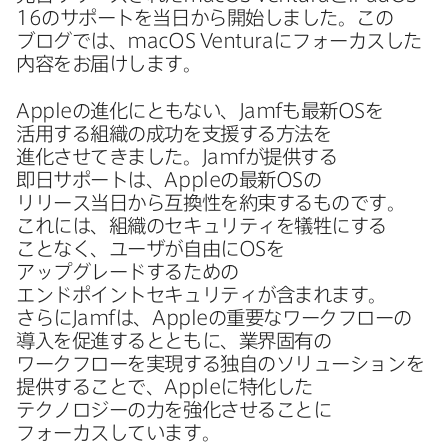
16
の​サポートを​当日から​開始しました。​この​
ブログでは、
macOS Ventura
に​フォーカスした​
内容を​お届けします。
Apple
の​進化に​ともない、
Jamf
も​最新
OS
を​
活用する​組織の​成功を​支援する​方​法を​
進化させてきました。
Jamf
が​提供する​
即日サポートは、
Apple
の​最新
OS
の​
リリース当日から​互換性を​約束する​ものです。​
これには、​組織の​セキュリティを​犠牲に​する​
ことなく、​ユーザが​自由に
OS
を​
アップグレードする​ための​
エンドポイントセキュリティが​含まれます。​
さらに
Jamf
は、
Apple
の​重要な​ワークフローの​
導入を​促進するとともに、​業界固有の​
ワークフローを​実現する​独自の​ソリューションを​
提供する​ことで、
Apple
に​特化した​
テクノロジーの​力を​強化させる​ことに​
フォーカスしています。