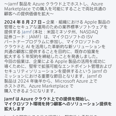
～
Jamf
製品を
Azure
クラウド上で​ホストし、
Azure
Marketplace
での​購入を​可能に​する​ことで​両社共通の​
顧客への​提供価値を​拡大～
2024
年
8
月
27
日
–
企業・組織に​おける
Apple
製品の​
管理と​セキュアな​運用の​ための​業界標準ソフトウェアを​
提供する
Jamf
(本社：米国ミネソタ州、
NASDAQ
証券コード：
JAMF
）は、​マイクロソフトの
ISV
パートナープログラムに​参加し、​マイクロソフトの​
クラウドと
AI
を​活用した​革新的な​新ソリューションを​
共通の​顧客に​提供する​ことを​目的に、​既存の​協業を​
拡大する
5
年契約を​締結した​ことを​発表しました。​
今回の​協業は、​企業に​よる
Apple
製品の​活用を​成功に​
導く​ために、​堅牢で​拡張可能な​エンドポイント管理および​
セキュリティソリューションを​提供すると​いう
Jamf
の​
ミッションに​おける​重要な​節目となります。
Jamf
の​
製品は
2024
年後​半から、
Microsoft Azure
上で​
ホストされ、
Azure Marketplace
で​
購入できるようになります。
Jamf
は
Azure
クラウド上での​提供を​開始し、​
マイクロソフト環境を​持つ顧客への​ソリューション提供を​
拡大します