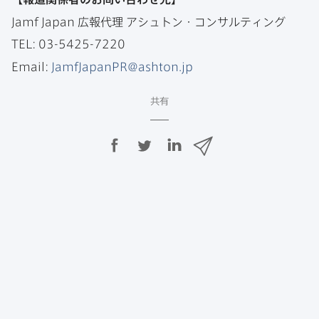
Jamf Japan
広報代理
アシュトン・​コンサルティング
TEL
:
03-5425-7220
Email
:
JamfJapanPR
@
ashton
.
jp
共有
F
T
L
メ
a
w
i
ー
c
i
n
ル
e
t
k
で
b
t
e
o
e
d
共
o
r
I
有
k
で
n
で
で
共
共
有
共
有
有