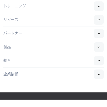
トレーニング
リソース
パートナー
製品
統合
企業情報
T
L
Y
I
F