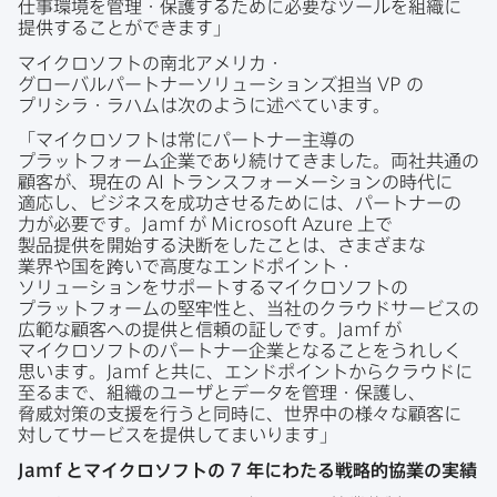
仕事環境を​管理・保護する​ために​必要な​ツールを​組織に​
提供する​ことができます」
マイクロソフトの​南北アメリカ・
グローバルパートナーソリューションズ担当
VP
の​
プリシラ・ラハムは​次のように​述べています。
「マイクロソフトは​常に​パートナー主導の​
プラットフォーム企業で​あり続けてきました。​両社共通の​
顧客が、​現在の
AI
トランスフォーメーションの​時代に​
適応し、​ビジネスを​成功させる​ためには、​パートナーの​
力が​必要です。
Jamf
が
Microsoft Azure
上で​
製品提供を​開始する​決断を​した​ことは、​さまざまな​
業界や国を​跨いで​高度な​エンドポイント・
ソリューションを​サポートする​マイクロソフトの​
プラットフォームの​堅牢性と、​当社の​クラウドサービスの​
広範な​顧客への​提供と​信頼の​証しです。
Jamf
が​
マイクロソフトの​パートナー企業と​なる​ことを​うれしく​
思います。
Jamf
と​共に、​エンドポイントから​クラウドに​
至るまで、​組織の​ユーザと​データを​管理・​保護し、​
脅威対策の​支援を​行うと​同時に、​世界中の​様々な​顧客に​
対して​サービスを​提供して​まいります」
Jamf
と​マイクロソフトの
7
年に​わたる​戦略的協業の​実績