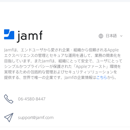
日本語
Jamf
は、​エンドユーザから​愛され企業・組織から​信頼される
Apple
エクスペリエンスの​管理と​セキュアな​運用を​通して、​業務の​簡素化を​
目指しています。​また
Jamf
は、​組織に​とって​安全で、​ユーザに​とって​
シンプルかつプライバシーが​保護された​「
Apple
ファースト」環境を​
実現する​ための​包括的な​管理および​セキュリティソリューションを​
提供する、​世界で​唯一の​企業です。
Jamf
の​企業情報は
こちら
から。
06-4580-8447
support
@
jamf
.
com