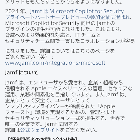
メリットを​もたらすことができるようになりました。
2024
年、
Jamf
は
Microsoft Copilot for Security
プライベートパートナープレビューの​参加企業に​選ばれ
、
Microsoft Copilot for Security
向けの
Jamf
の​
プラグインの​提供が​可能に​なりました。​これに​より、​
脅威へのより​効果的な​対応と、
IT
チームと​
セキュリティチーム間で​一貫した​コラボレーションが​容易
に​なりました。​詳細に​ついては​こちらの​ページを​
ご覧ください​（英）​：
www
.
jamf
.
com
/
integrations
/
microsoft
Jamf
に​ついて
Jamf
は、​エンドユーザから​愛され、​企業・組織から​
信頼される
Apple
エクスペリエンスの​管理、​セキュアな​
運用、​業務の​簡素化を​目指しています。​また
Jamf
は、​
企業に​とって​安全で、​ユーザに​とって​
シンプルかつプライバシーが​保護された​「
Apple
ファースト」環境を​実現する​ための、​管理および​
セキュリティソリューション一式を​提供する、​世界で​
唯一の​企業です。
Jamf
に​関する​
詳細は
公式ウェブサイト
を​ご覧ください。
【報道関係者の​お問い​合わせ先】