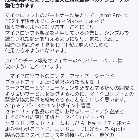
強化されます
マイクロソフトの​パートナー製品と​して、
Jamf Pro
は
2024
年後半までに
Azure Marketplace
で​
購入できるようになります。​これに​より、​
マイクロソフト製品を​利用している​企業は、​シンプルで​
統合された​調達を​行えるようになり、​また、
Azure
関連の​承認済み予算を
Jamf
製品購入の​ために​
使用できるようになります。
Jamf
の​チーフ戦略オフィサーの​ヘンリー・​パテルは​
次のように​述べています。
「マイクロソフトの​エンタープライズ・クラウド・
プラットフォーム上に​構築された​高度な
IT
ワークフローと​ソリューションを​必要と​する​多くの​組織に​
より​良い​サービスを​提供する​ために、​マイクロソフトとの​
緊密な​協力関係を​継続できる​ことを​うれしく​思います。
Apple
デバイスの​エンドポイント管理・
セキュリティ製品の​市場に​おける​リーディング企業と​
しての​当社の​専門知識と、​マイクロソフトの​
クラウドプラットフォームおよび
AI
セキュリティ能力を​
組み合わせる​ことで、​エンドユーザに​好まれる
Apple
製品の​エクスペリエンスを​維持しながら、​現代の​