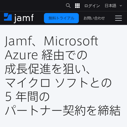
サ
日本語
イ
メ
ト
検
イ
索
お問い合わせ
無料トライアル
ン
ホ
ナ
コ
ー
ビ
ン
ム
ゲ
テ
Jamf
、
Microsoft
ー
ン
シ
ツ
ョ
Azure
経由での​
に
ン
を
成長促進を​狙い、​
移
動
切
り
マイクロ
ソフトとの
替
5
年間の​
え
る
パートナー契約を​締結