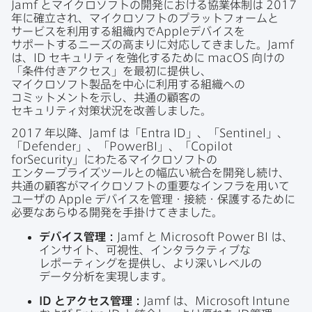
Jamf
と​マイクロソフトの​開発に​おける​協業体制は
2017
年に​確立され、​マイクロソフトの​プラットフォームと​
サービスを​利用する​組織内で
Apple
デバイスを​
サポートする​ニーズの​高まりに​対応してきました。
Jamf
は、
ID
セキュリティを​強化する​ために
macOS
向けの​
「条件付きアクセス」を​最初に​提供し、​
マイクロソフト製品を​中心に​利用する​組織への​
コミットメントを​示し、​共通の​顧客の​
セキュリティ対策状況を​改善しました。
2017
年以降、
Jamf
は​「
Entra ID
」、「
Sentinel
」、
「
Defender
」、「
PowerBI
」、「
Copilot
forSecurity
」に​わたる​マイクロソフトの​
エンタープライズツールとの​幅​広い​統合を​開発し続け、​
共通の​顧客が​マイクロソフトの​重要な​インフラを​用いて​
ユーザの
Apple
デバイスを​管理・接続・保護する​ために​
必要な​あらゆる​開発を​手掛けてきました。
デバイス管理：
Jamf
と
Microsoft Power BI
は、​
インサイト、​可視性、​インタラクティブな​
レポーティングを​提供し、​より​深い​レベルの​
データ分析を​実現します。
ID
と​アクセス管理：
Jamf
は、
Microsoft Intune