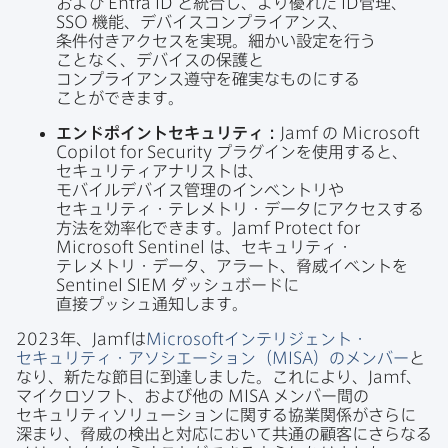
および
Entra ID
と​統合し、​より​優れた
ID
管理、
SSO
機能、​デバイスコンプライアンス、​
条件付きアクセスを​実現。​細かい​設定を​行う​
ことなく、​デバイスの​保護と​
コンプライアンス遵守を​確実な​ものに​する​
ことができます。
エンドポイントセキュリティ：
Jamf
の
Microsoft
Copilot for Security
プラグインを​使用すると、​
セキュリティアナリストは、​
モバイルデバイス管理の​インベントリや​
セキュリティ・テレメトリ・​データに​アクセスする​
方法を​効率化できます。
Jamf Protect for
Microsoft Sentinel
は、​セキュリティ・
テレメトリ・​データ、​アラート、​脅威イベントを
Sentinel SIEM
ダッシュボードに​
直接プッシュ通知します。
2023
年、
Jamf
は
Microsoft
インテリジェント・
セキュリティ・アソシエーション​（
MISA
）の​メンバー
と​
なり、​新たな​節目に​到達しました。​これに​より、
Jamf
、​
マイクロソフト、​および​他の
MISA
メンバー間の​
セキュリティソリューションに​関する​協業関係が​さらに​
深まり、​脅威の​検出と​対応に​おいて​共通の​顧客に​さらなる​