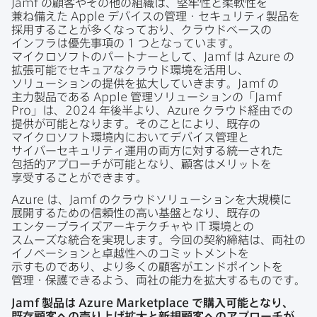
Jamf
の​顧客や​その​他の​組織は、​堅牢性と​柔軟性を​
兼ね備えた
Apple
デバイスの​管理・セキュリティ製品を​
採用する​ことが​多くなっており、​クラウドベースの​
インフラは​優先事項の
1
つとなっています。​
マイクロソフトの​パートナーと​して、
Jamf
は
Azure
の​
拡張可能で​セキュアな​クラウド環境を​活用し、​
ソリューションの​提供を​拡大していきます。
Jamf
の​
主力製品である
Apple
管理ソリューションの​「
Jamf
Pro
」は、
2024
年後半より、
Azure
クラウド経由での​
提供が​可能と​なります。​そのことに​より、​既存の​
マイクロソフト環境内に​おいて​デバイス管理と​
サイバーセキュリティ運用の​両方に​対する​統一された​
包括的アプローチが​可能と​なり、​顧客は​メリットを​
享受する​ことができます。
Azure
は、
Jamf
の​クラウドソリューションを​大規模に​
展開する​ための​信頼性の​高い​基盤と​なり、​既存の​
エンタープライズアーキテクチャや
IT
環境との​
スムーズな​統合を​実現します。​今回の​契約締結は、​両社の​
イノベーションと​卓越性への​コミットメントを​
示すものであり、​より​多くの​顧客が​エンドポイントを​
管理・保護できるよう、​両社の​能力を​拡大する​ものです。
Jamf
製品は
Azure Marketplace
で​購入可能と​なり、​
既存顧客への​売り上げ拡大と​新規顧客への​アプローチが​