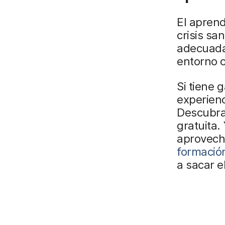
El aprend
crisis sa
adecuadas
entorno o
Si tiene 
experienc
Descubra
gratuita.
aprovech
formació
a sacar e