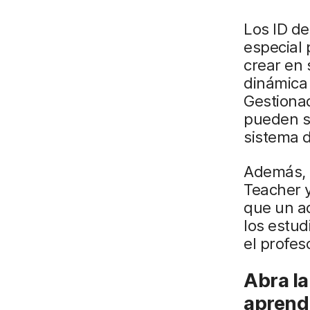
Los ID de
especial
crear en 
dinámica
Gestionad
pueden si
sistema d
Además, 
Teacher y
que un ad
los estud
el profes
Abra la
aprend