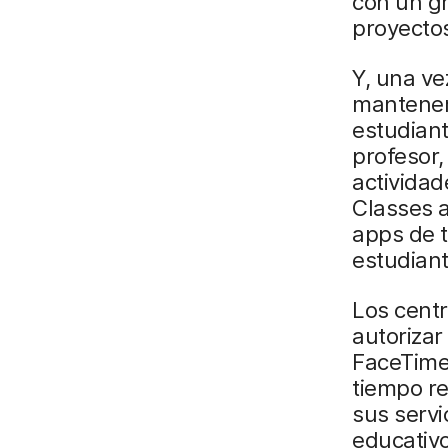
con un gr
proyectos
Y, una ve
mantener
estudian
profesor,
actividad
Classes 
apps de t
estudiant
Los centr
autorizar
FaceTime
tiempo r
sus servi
educativo