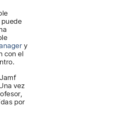
ple
T puede
ma
ple
Manager
y
n con el
ntro.
 Jamf
 Una vez
rofesor,
idas por