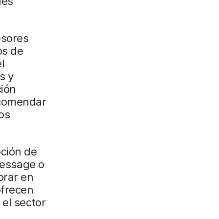
les
esores
os de
l
s y
ión
ecomendar
los
ción de
iMessage o
orar en
ofrecen
 el sector