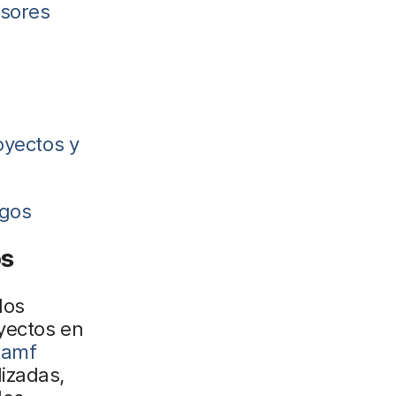
esores
oyectos y
egos
os
los
yectos en
Jamf
izadas,