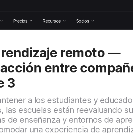
Precios
Recursos
Socios
prendizaje remoto —
racción entre compañ
e 3
ntener a los estudiantes y educado
, las escuelas están reevaluando s
as de enseñanza y entornos de apre
omodar una experiencia de aprendi