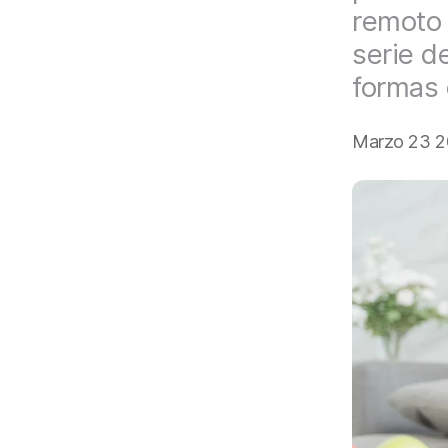
a
remoto 
l
serie d
formas 
Marzo 23 2