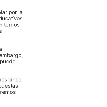
lar por la
ducativos
entornos
 a
a
 embargo,
l puede
mos cinco
spuestas
Veremos