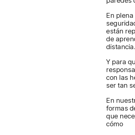
paredes d
En plena c
seguridad
están re
de aprend
distancia
Y para qu
responsab
con las h
ser tan s
En nuestr
formas de
que neces
cómo