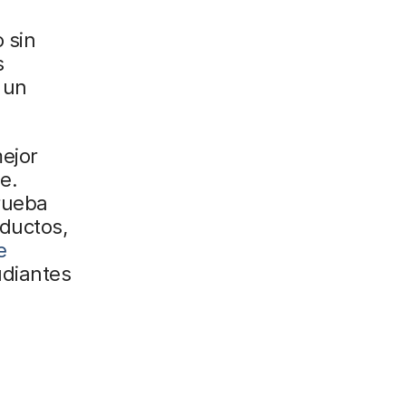
 sin
s
 un
mejor
e.
rueba
oductos,
e
udiantes