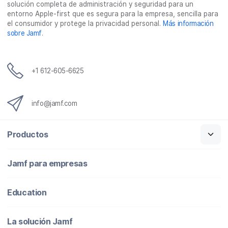
solución completa de administración y seguridad para un
t
entorno Apple-first que es segura para la empresa, sencilla para
r
el consumidor y protege la privacidad personal.
Más información
ó
sobre Jamf
.
n
i
c
o
+1 612-605-6625
info@jamf.com
Productos
Jamf para empresas
Education
La solución Jamf