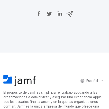
C
C
C
C
o
o
o
o
m
m
m
m
p
p
p
p
a
a
a
a
r
r
r
r
t
t
t
t
i
i
i
i
r
r
r
r
e
e
e
p
n
n
n
o
F
T
L
r
a
w
i
c
c
i
n
o
e
t
k
r
b
t
e
r
Español
o
e
d
e
o
r
I
o
El propósito de Jamf es simplificar el trabajo ayudando a las
k
n
e
organizaciones a administrar y asegurar una experiencia Apple
l
que los usuarios finales amen y en la que las organizaciones
e
confían. Jamf es la única empresa del mundo que ofrece una
c