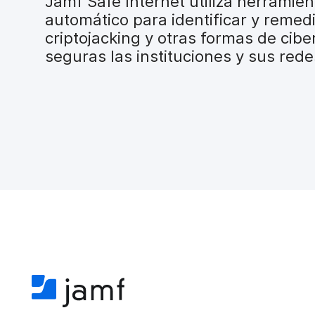
Jamf Safe Internet utiliza herramie
a
automático para identificar y remedi
l
criptojacking y otras formas de cib
seguras las instituciones y sus rede