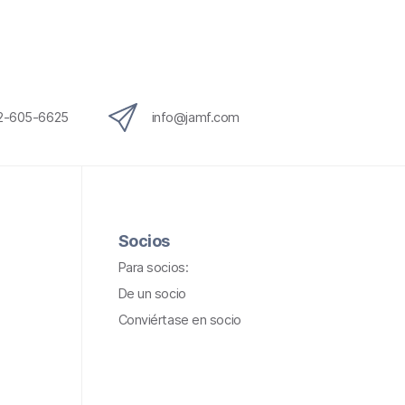
o
e
l
e
c
12-605-6625
info@jamf.com
t
r
ó
n
i
Socios
c
Para socios:
o
De un socio
Conviértase en socio