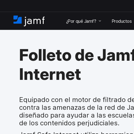
I
r
¿Por qué Jamf?
Productos
a
I
l
n
c
i
o
c
n
Folleto de Jam
i
t
o
e
n
Internet
i
d
o
p
r
Equipado con el motor de filtrado d
i
contra las amenazas de la red de Ja
n
diseñado para ayudar a las escuela
c
de los contenidos perjudiciales.
i
p