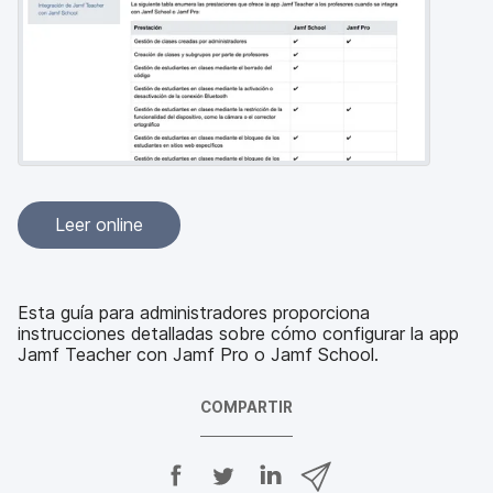
l
Leer online
Esta guía para administradores proporciona
instrucciones detalladas sobre cómo configurar la app
Jamf Teacher con Jamf Pro o Jamf School.
COMPARTIR
C
C
C
C
o
o
o
o