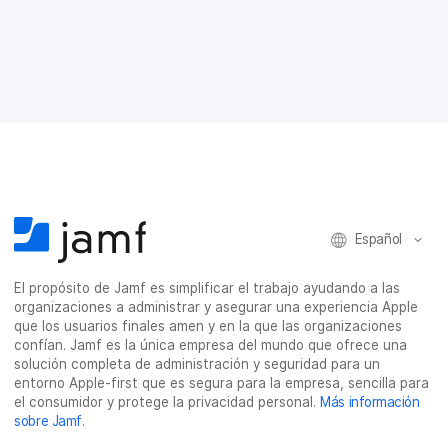
m
m
m
m
p
p
p
p
a
a
a
a
r
r
r
r
t
t
t
t
i
i
i
i
r
r
r
r
e
e
e
p
n
n
n
o
F
T
L
r
a
w
i
c
c
i
n
o
e
t
k
r
Español
b
t
e
r
o
e
d
e
El propósito de Jamf es simplificar el trabajo ayudando a las
o
r
I
o
organizaciones a administrar y asegurar una experiencia Apple
k
n
e
que los usuarios finales amen y en la que las organizaciones
l
confían. Jamf es la única empresa del mundo que ofrece una
e
solución completa de administración y seguridad para un
c
entorno Apple-first que es segura para la empresa, sencilla para
t
el consumidor y protege la privacidad personal.
Más información
r
sobre Jamf
.
ó