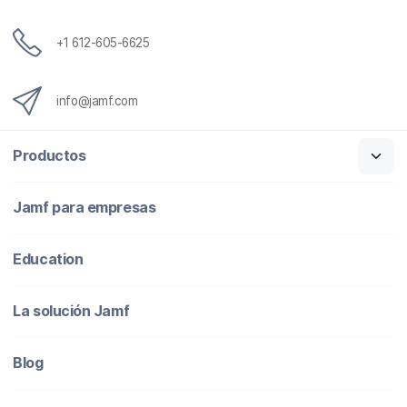
n
i
c
+1 612-605-6625
o
info@jamf.com
Productos
Jamf para empresas
Education
La solución Jamf
Blog