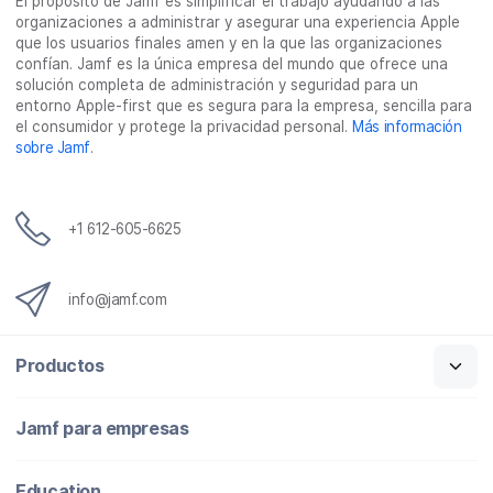
El propósito de Jamf es simplificar el trabajo ayudando a las
o
r
I
o
organizaciones a administrar y asegurar una experiencia Apple
k
n
e
que los usuarios finales amen y en la que las organizaciones
l
confían. Jamf es la única empresa del mundo que ofrece una
e
solución completa de administración y seguridad para un
c
entorno Apple-first que es segura para la empresa, sencilla para
t
el consumidor y protege la privacidad personal.
Más información
r
sobre Jamf
.
ó
n
i
c
+1 612-605-6625
o
info@jamf.com
Productos
Jamf para empresas
Education