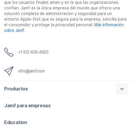
que los usuarios finales amen y en la que las organizaciones
l
confían. Jamf es la única empresa del mundo que ofrece una
e
solución completa de administración y seguridad para un
c
entorno Apple-first que es segura para la empresa, sencilla para
t
el consumidor y protege la privacidad personal.
Más información
r
sobre Jamf
.
ó
n
i
c
+1 612-605-6625
o
info@jamf.com
Productos
Jamf para empresas
Education