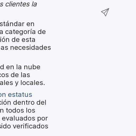
t
 clientes la
a
m
C
i
r
p
o
r
t
a
stándar en
m
e
i
r
a categoría de
p
n
r
t
ión de esta
a
F
e
i
 las necesidades
r
a
n
r
t
c
T
e
i
e
ad en la nube
w
n
r
b
cos de las
i
L
p
o
les y locales.
t
i
o
o
t
on estatus
n
r
k
e
ación dentro del
k
c
r
n todos los
e
o
o evaluados por
d
r
ido verificados
I
r
n
e