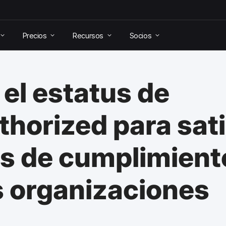
Precios
Recursos
Socios
el estatus de
horized para sati
es de cumplimien
as organizaciones