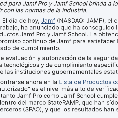
d para Jamf Pro y Jamf School brinda a los
 con las normas de la industria.
 El día de hoy,
J
amf
(NASDAQ: JAMF), el e
trabajo, ha anunciado que ha conseguido l
ductos Jamf Pro y Jamf School. La obtenc
mpromiso continuo de Jamf para satisfacer
grado de cumplimiento.
 evaluación y autorización de la segurid
s tecnológicos y de cumplimiento específi
e las instituciones gubernamentales estata
ontrarse ahora en la
Lista de Productos c
autorizado" es el nivel más alto de verific
 tanto Jamf Pro como Jamf School cumple
dentro del marco StateRAMP, que han sid
erceros (3PAO), y que los resultados han s