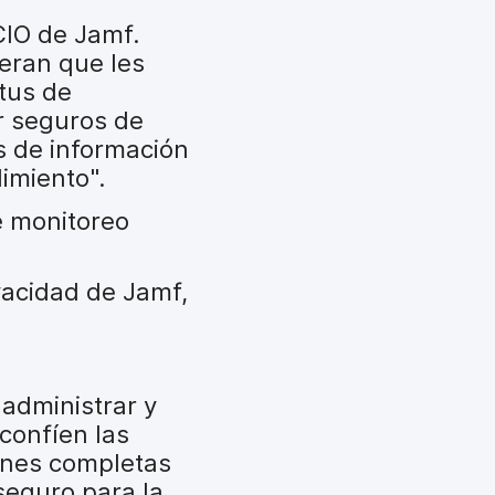
o
CIO de Jamf.
e
eran que les
l
tus de
e
ar seguros de
c
s de información
t
imiento".
r
e monitoreo
ó
n
i
vacidad de Jamf,
c
o
 administrar y
confíen las
ones completas
seguro para la