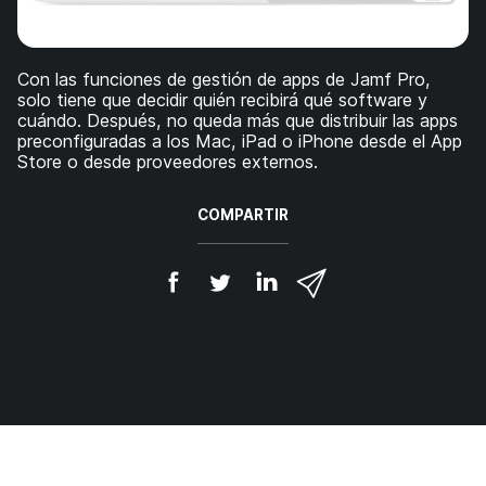
l
Con las funciones de gestión de apps de Jamf Pro,
solo tiene que decidir quién recibirá qué software y
cuándo. Después, no queda más que distribuir las apps
preconfiguradas a los Mac, iPad o iPhone desde el App
Store o desde proveedores externos.
COMPARTIR
C
C
C
C
o
o
o
o
m
m
m
m
p
p
p
p
a
a
a
a
r
r
r
r
t
t
t
t
i
i
i
i
r
r
r
r
e
e
e
p
n
n
n
o