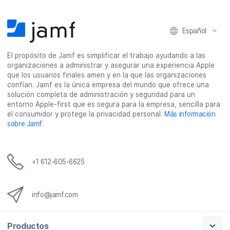
F
T
L
r
a
w
i
c
c
i
n
o
Español
e
t
k
r
b
t
e
r
o
e
d
e
El propósito de Jamf es simplificar el trabajo ayudando a las
o
r
I
o
organizaciones a administrar y asegurar una experiencia Apple
k
n
e
que los usuarios finales amen y en la que las organizaciones
l
confían. Jamf es la única empresa del mundo que ofrece una
e
solución completa de administración y seguridad para un
c
entorno Apple-first que es segura para la empresa, sencilla para
t
el consumidor y protege la privacidad personal.
Más información
r
sobre Jamf
.
ó
n
i
c
+1 612-605-6625
o
info@jamf.com
Productos