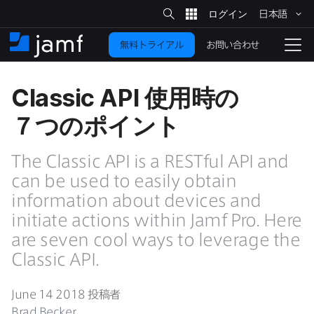
サ
日本語
イ
メ
ト
検
イ
索
お問い合わせ
無料トライアル
ン
ホ
ナ
コ
ー
ビ
ン
ム
ゲ
Classic API
使用時の​
テ
ー
ン
シ
７つの​ポイント
ツ
ョ
に
ン
を
The Classic API is a RESTful API and
移
動
can be used to easily obtain
切
り
information about devices and
initiate actions within Jamf Pro
.
Here
替
え
are seven cool ways to leverage the
る
Classic API
.
June 14 2018
投稿者
Brad Becker