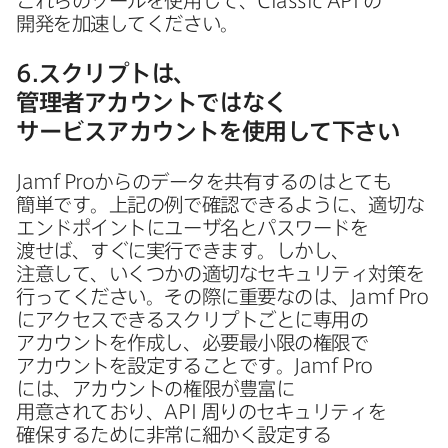
これらの​ツールを​使用して、
Classic API
の​
開発を​加速してください。
6
.
スクリプトは、​
管理者アカウントではなく​
サービスアカウントを​使用して​下さい
Jamf Pro
からの​データを​共有するのは​とても​
簡単です。​上記の​例で​確認できるように、​適切な​
エンドポイントに​ユーザ名と​パスワードを​
渡せば、​すぐに​実行できます。​しかし、​
注意して、​いく​つかの​適切な​セキュリティ対策を​
行ってください。​その​際に​重要なのは、
Jamf Pro
に​アクセスできる​スクリプトごとに​専用の​
アカウントを​作成し、​必要最小限の​権限で​
アカウントを​設定する​ことです。
Jamf Pro
には、​アカウントの​権限が​豊富に​
用意されており、
API
周りの​セキュリティを​
確保する​ために​非常に​細かく​設定する​