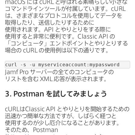
macOS
には
cURL
と​呼ばれる​素晴らしい​小さな​
コマンドラインツールが​付属しています。
cURL
は、​さまざまな​プロトコルを​使用して​データを​
取得したり、​送信したりする​ために​
使用されます。
API
と​やりとりを​する​際に​
使用すると​非常に​便利です。
Classic API
の​
「コンピュータ」​エンドポイントと​やりとりする​
場合の
cURL
の​使用例は​以下の​通りです。
curl -s -u myserviceaccount
:
mypassword
Jamf Pro
サーバーの​全ての​コンピュータの​
リストを​含む
XML
応答が​表示されます。
3
.
Postman
を​試してみましょう
cURL
は
Classic API
と​やりとりを​開始する​ための​
迅速かつ簡単な​方法ですが、​しばらく​経つと​
使用するのが​少し​厄介に​なることがあります。​
その​ため、
Postman