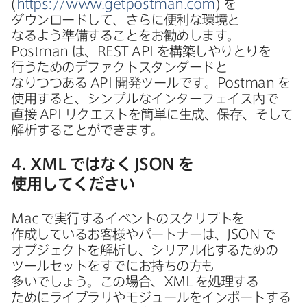
(
https
://
www
.
getpostman
.
com
)
を​
ダウンロードして、​さらに​便利な​環境と​
なるよう準備する​ことを​お勧めします。
Postman
は、
REST API
を​構築しやりとりを​
行う​ための​デファクトスタンダードと​
なりつつある
API
開発ツールです。
Postman
を​
使用すると、​シンプルな​インターフェイス内で​
直接
API
リクエストを​簡単に​生成、​保存、​そして​
解析する​ことができます。
4
.
XML
ではなく
JSON
を​
使用してください
Mac
で​実行する​イベントの​スクリプトを​
作成している​お客様や​パートナーは、
JSON
で​
オブジェクトを​解析し、​シリアル化する​ための​
ツールセットを​すでに​お持ちの​方も​
多いでしょう。​この​場合、
XML
を​処理する​
ために​ライブラリや​モジュールを​インポートする​