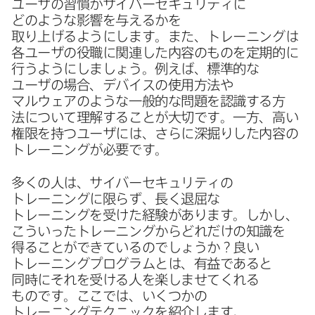
ユーザの​習慣が​サイバーセキュリティに​
どのような​影響を​与えるかを​
取り上げるようにします。​また、​トレーニングは​
各ユーザの​役職に​関連した​内容の​ものを​定期的に​
行うようにしましょう。​例えば、​標準的な​
ユーザの​場合、​デバイスの​使用方​法や​
マルウェアのような​一般的な​問題を​認識する​方​
法に​ついて​理解する​ことが​大切です。​一方、​高い​
権限を​持つユーザには、​さらに​深掘りした​内容の​
トレーニングが​必要です。
多くの​人は、​サイバーセキュリティの​
トレーニングに​限らず、​長く​退屈な​
トレーニングを​受けた​経験が​あります。​しかし、​
こういった​トレーニングから​どれだけの​知識を​
得る​ことができているのでしょうか？​良い​
トレーニングプログラムとは、​有益であると​
同時に​それを​受ける​人を​楽しませてくれる​
ものです。​ここでは、​いく​つかの​
トレーニングテクニックを​紹介します。