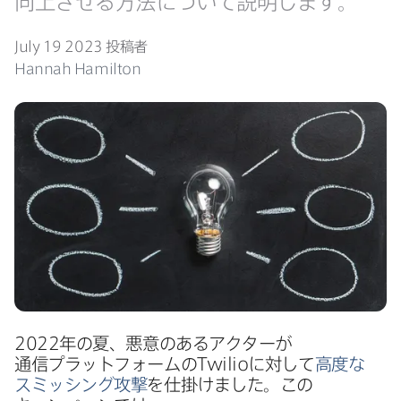
向上させる​方​法に​ついて​説明します。
July 19 2023
投稿者
Hannah Hamilton
2022
年の​夏、​悪意の​ある​アクターが​
通信プラットフォームの
Twilio
に​対して
高度な​
スミッシング攻撃
を​仕掛けました。​この​