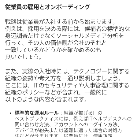
従業員の​雇用と​オンボーディング
戦略は​従業員が​入社する​前から​始まります。​
例えば、​採用を​決める​際には、​候補者の​標準的な​
身辺調査だけでなく​ソーシャルメディア分析を​
行って、​その​人の​価値観が​会社の​それと​
一致しているか​どうかを​確かめるのも​
良いでしょう。
また、​実際の​入社時には、​テクノロジーに​関する​
組織の​姿勢や​考え方を​一通り​説明しましょう。​
ここには、
IT
の​セキュリティや​人事管理に​関する​
組織の​ポリシーなどが​含まれ、​一般的に​
以下のような​内容が​含まれます。
標準的な​運用ルール
：組織が​掲げる
IT
の​
ベストプラクティスには、​例えば
IT
ヘルプデスクへの​
問い​合わせ方​法、​アカウントへの​ログイン方​法、​
デバイスが​紛失または​盗難に​遭った​場合の​対処方​
法などが​含まれます。​従業員には、​使用規定​