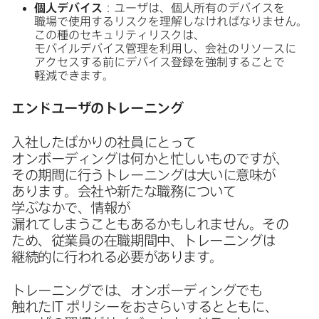
個人デバイス
：ユーザは、​個人所有の​デバイスを​
職場で​使用する​リスクを​理解しなければなりません。​
この​種の​セキュリティリスクは、​
モバイルデバイス管理を​利用し、​会社の​リソースに​
アクセスする​前に​デバイス登録を​強制する​ことで​
軽減できます。
エンドユーザの​トレーニング
入社したばかりの​社員に​とって​
オンボーディングは​何かと​忙しい​ものですが、​
その​期間に​行う​トレーニングは​大いに​意味が​
あります。​会社や​新たな​職務に​ついて​
学ぶなかで、​情報が​
漏れてしまうこともあるかもしれません。​その​
ため、​従業員の​在職期間中、​トレーニングは​
継続的に​行われる​必要が​あります。
トレーニングでは、​オンボーディングでも​
触れた
IT
ポリシーを​おさらいするとともに、​