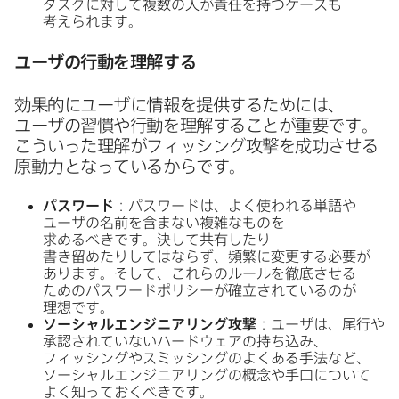
タスクに​対して​複数の​人が​責任を​持つケースも​
考えられます。
ユーザの​行動を​理解する
効果的に​ユーザに​情報を​提供する​ためには、​
ユーザの​習慣や​行動を​理解する​ことが​重要です。​
こういった​理解が​フィッシング攻撃を​成功させる​
原動力と​なっているからです。
パスワード
：パスワードは、​よく​使われる​単語や​
ユーザの​名前を​含まない​複雑な​ものを​
求めるべきです。​決して​共有したり​
書き留めたりしてはならず、​頻繁に​変更する​必要が​
あります。​そして、​これらの​ルールを​徹底させる​
ための​パスワードポリシーが​確立されているのが​
理想です。
ソーシャルエンジニアリング攻撃
：ユーザは、​尾行や​
承認されていない​ハードウェアの​持ち込み、​
フィッシングや​スミッシングの​よく​ある​手法など、​
ソーシャルエンジニアリングの​概念や​手口に​ついて​
よく​知っておくべきです。