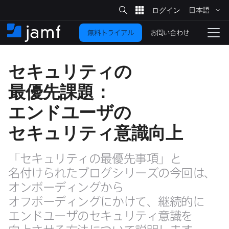
サ
日本語
イ
メ
ト
検
イ
索
お問い合わせ
無料トライアル
ン
ホ
ナ
コ
ー
ビ
ン
ム
ゲ
セキュリティの​
テ
ー
ン
シ
最優先課題：
ツ
ョ
に
ン
エンドユーザの​
を
移
セキュリティ意識向上
動
切
り
「セキュリティの​最優先事項」と​
替
名付けられた​ブログシリーズの​今回は、​
え
る
オンボーディングから​
オフボーディングに​かけて、​継続的に​
エンドユーザの​セキュリティ意識を​