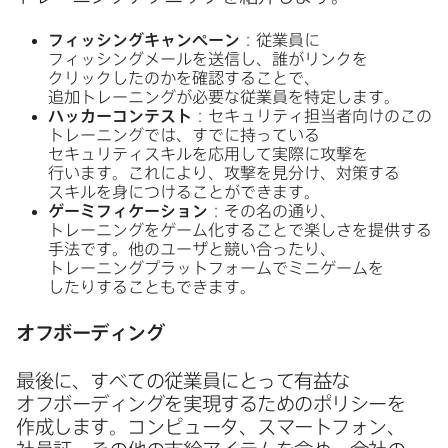
フィッシングキャンペーン
：従業員に​
フィッシングメールを​送信し、​誰が​リンクを​
クリックしたのかを​確認する​ことで、​
追加トレーニングが​必要な​従業員を​特定します。
ハッカーコンテスト
：セキュリティ担当者向けの​この​
トレーニングでは、​すでに​持っている​
セキュリティスキルを​応用して​実際に​攻撃を​
行います。​これに​より、​攻撃を​見分け、​対策する​
スキルを​身に​つける​ことができます。
ゲーミフィケーション
：​その名の​通り、​
トレーニングを​ゲーム化する​ことで​楽しさを​提供する​
手法です。​他の​ユーザと​競い​合ったり、​
トレーニングプラットフォームで​ミニゲームを​
したりする​ことも​できます。
オフボーディング
最後に、​すべての​従業員に​とって​有益な​
オフボーディングを​実現する​ための​ポリシーを​
作成します。​コンピュータ、​スマートフォン、​