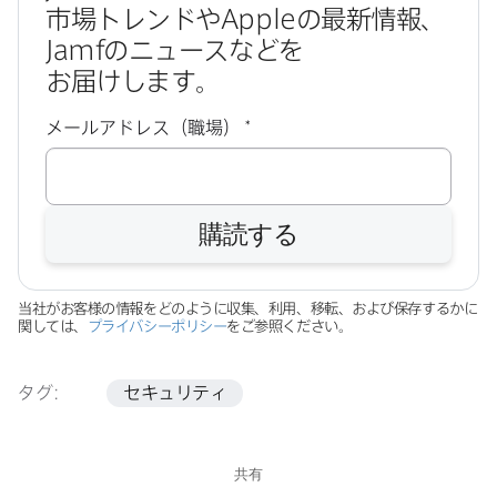
市場トレンドや
Apple
の​最新情報、
Jamf
の​ニュースなどを​
お届けします。
必
メールアドレス（職場）
*
須
購読する
当社が​お客様の​情報を​どのように​収集、​利用、​移転、​および​保存するかに​
関しては、
プライバシーポリシー
を​ご参照ください。
タグ:
セキュリティ
共有