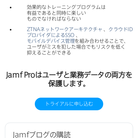
効果的な​トレーニングプログラムは​
有益であると​同時に​楽しい​
ものでなければならない
ZTNA
ネットワークアーキテクチャ
、
クラウド
ID
プロバイダに​よる
SSO
、
モバイルデバイス管理
を​組み合わせる​ことで、​
ユーザが​ミスを​犯した​場合でも​リスクを​低く​
抑える​ことができる
Jamf Pro
は​ユーザと​業務データの​両方を​
保護します。
トライアルに​申し込む
Jamf
ブログの​購読