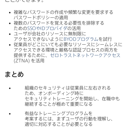
複雑な​パスワードの​作成や​頻繁な​変更を​要求する​
パスワードポリシーの​適用
複数の​パスワードを​覚える​必要性を​排除する​
ための
SSO
や
ID
プロバイダ
の​活用
ユーザが​会社の​リソースに​無制限に​
アクセスできないように
BYOD
プログラム
を​試行
従業員が​どこに​いても​必要な​リソースに​シームレスに​
アクセスできる​環境と​厳格な​認証プロセスの​両方を​
提供する​ために、
ゼロトラストネットワークアクセス
(
ZTNA
)
を​活用
まとめ
組織の​セキュリティは​従業員に​左右される​
ため、​オンボーディング時に​
セキュリティトレーニングを​開始し、​在職中も​
継続する​ことが​極めて​重要に​なる
有益な​トレーニングプログラムを​
考案するには、​まずユーザの​行動を​理解し、​
適切に​対応する​ことが​必要と​なる