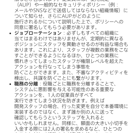
（
AUP
）や​一般的な​セキュリティポリシー​（例：
メールや
SNS
などで​送信してはならない​組織情報）に​
ついて​知らせ、​さらに
AUP
が​どのように​
施行されるかに​ついて​説明した上で、​ポリシーへの​
同意に​署名して​もらう​必要が​あります。
ジョブローテーション
：​必ずしも​すべての​組織に​
当てはまるわけでは​ありませんが、​定期的に​異なる​
ポジションに​スタッフを​異動させるのが​有益な​場合も​
あります。​これに​より、​スタッフが​複数の​業務を​こな​
すことができるようになる​ほか、​ひとつの​業務に​
慣れきってしまった​スタッフが​権限レベルを​超えた​
アクションを​行なってしまう​事態を​
防ぐことができます。​また、​不審な​アクティビティを​
検出し、​共謀を​防ぐことにも​繋がります。
職務の​分離
：役職ごとに​職務を​分離する​ことで、​
システムに​悪影響を​与える​可能性の​ある​重要な​
アクションを、
1
人の​従業員が​すべて​
実行できてしまう​状況を​防ぎます。​例えば​
開発スタッフの​場合、​行った​変更を​自分で​本番環境に​
実装するのではなく、​まず誰か別の​人に​送って​
確認して​もらうと​いう​ステップを​入れると​
いいかもしれません。​同様に、​額面の​大きい​小切手を​
入金する​際には
2
人の​署名を​求めるなど、​ひとつの​