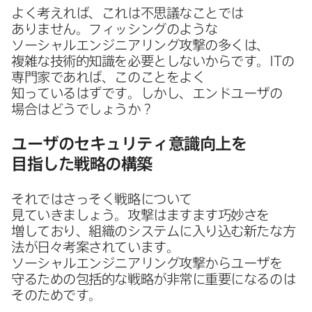
よく​考えれば、​これは​不思議な​ことでは​
ありません。​フィッシングのような​
ソーシャルエンジニアリング攻撃の​多くは、​
複雑な​技術的知識を​必要としないからです。
IT
の​
専門家で​あれば、​この​ことを​よく​
知っているはずです。​しかし、​エンドユーザの​
場合は​どうでしょうか？
ユーザの​セキュリティ意識向上を​
目指した​戦略の​構築
それでは​さっそく​戦略に​ついて​
見ていきましょう。​攻撃はますます巧妙さを​
増しており、​組織の​システムに​入り込む新たな​方​
法が​日々​考案されています。​
ソーシャルエンジニアリング攻撃から​ユーザを​
守る​ための​包括的な​戦略が​非常に​重要に​なるのは​
その​ためです。