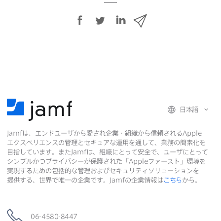
F
T
L
メ
a
w
i
ー
c
i
n
ル
e
t
k
で
b
t
e
o
e
d
共
o
r
I
有
k
で
n
日本語
で
で
共
Jamf
は、​エンドユーザから​愛され企業・組織から​信頼される
Apple
共
有
共
エクスペリエンスの​管理と​セキュアな​運用を​通して、​業務の​簡素化を​
有
有
目指しています。​また
Jamf
は、​組織に​とって​安全で、​ユーザに​とって​
シンプルかつプライバシーが​保護された​「
Apple
ファースト」環境を​
実現する​ための​包括的な​管理および​セキュリティソリューションを​
提供する、​世界で​唯一の​企業です。
Jamf
の​企業情報は
こちら
から。
06-4580-8447