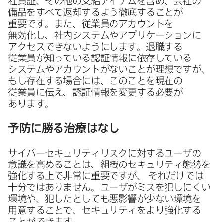
社員証、​その​他の​支給アイテムを​含め、​会社の​
備品を​すべて​返却するよう徹底する​ことが​
重要です。​また、​従業員の​アカウントを​
無効化し、​社内システムや​アプリケーションに​
アクセスできないようにします。​退職する​
従業員が​知っている​認証情報に​依存している​
システムや​アカウントが​ないことが​理想ですが、​
もし存在する​場合には、​この​ことを​現在の​
従業員に​伝え、​認証情報を​変更する​必要が​
あります。
予防に​勝る​治療は​なし
サイバーセキュリティリスクに​対する​ユーザの​
意識を​高める​ことは、​組織の​セキュリティ態勢を​
強化する​上で​非常に​重要ですが、
それだけでは​
十分では​ありません。​ユーザが​ミスを​犯しにくい​
環境や、​犯したとしても​悪影響が​少ない​環境を​
用意する​ことで、​セキュリティを​より​強化する​
ことができます。