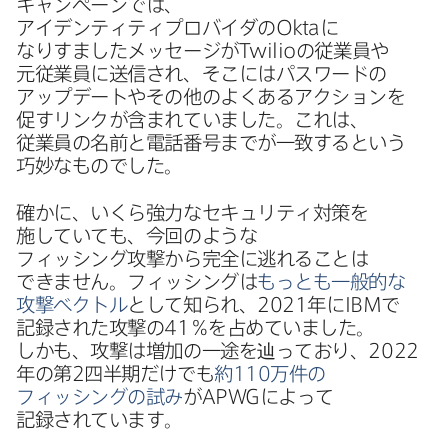
キャンペーンでは、​
アイデンティティプロバイダの
Okta
に​
なりすました​メッセージが
Twilio
の​従業員や​
元従業員に​送信され、​そこには​パスワードの​
アップデートや​その​他の​よく​ある​アクションを​
促すリンクが​含まれていました。​これは、​
従業員の​名前と​電話番号までが​一致すると​いう​
巧妙な​ものでした。
確かに、​いくら強力な​セキュリティ対策を​
施していても、​今回のような​
フィッシング攻撃から​完全に​逃れる​ことは​
できません。​フィッシングは
もっとも​一般的な​
攻撃ベクトル
と​して​知られ、
2021
年に
IBM
で​
記録された​攻撃の
41
％を​占めていました。​
しかも、​攻撃は​増加の​一途を​辿っており、
2022
年の​第
2
四半期だけでも
約
110
万件の​
フィッシングの​試み
が
APWG
に​よって​
記録されています。