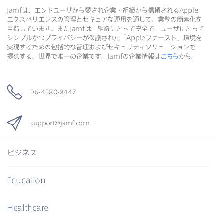
共
Jamf
は、​エンドユーザから​愛され企業・組織から​信頼される
Apple
共
有
共
エクスペリエンスの​管理と​セキュアな​運用を​通して、​業務の​簡素化を​
有
有
目指しています。​また
Jamf
は、​組織に​とって​安全で、​ユーザに​とって​
シンプルかつプライバシーが​保護された​「
Apple
ファースト」環境を​
実現する​ための​包括的な​管理および​セキュリティソリューションを​
提供する、​世界で​唯一の​企業です。
Jamf
の​企業情報は
こちら
から。
06-4580-8447
support
@
jamf
.
com
ビジネス
Education
Healthcare