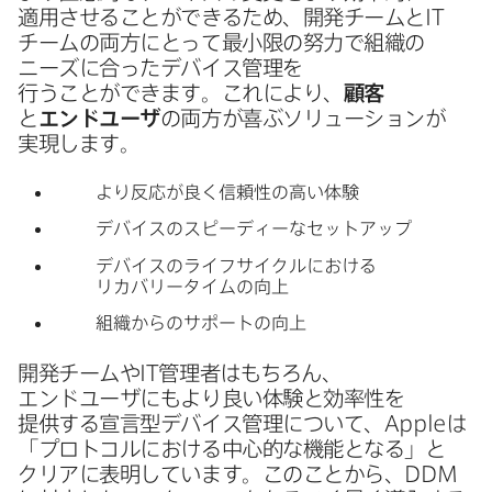
適用させる​ことができる​ため、​開発チームと
IT
チームの​両方に​とって​最小限の​努力で​組織の​
ニーズに​合った​デバイス管理を​
行うことができます。​これに​より、
顧客
と
エンドユーザ
の​両方が​喜ぶソリューションが​
実現します。
より​反応が​良く​信頼性の​高い​体験
デバイスの​スピーディーな​セットアップ
デバイスの​ライフサイクルに​おける​
リカバリータイムの​向上
組織からの​サポートの​向上
開発チームや
IT
管理者は​もちろん、​
エンドユーザにもより​良い​体験と​効率性を​
提供する​宣言型デバイス管理に​ついて、
Apple
は​
「プロトコルに​おける​中心的な​機能と​なる」と​
クリアに​表明しています。​この​ことから、
DDM