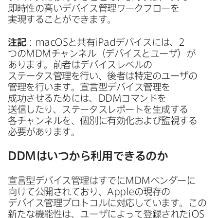
即時性の​高い​デバイス管理ワークフローを​
実現する​ことができます。
注記
：
macOS
と​共有
iPad
デバイスには、
2
つの
MDM
チャンネル​（デバイスと​ユーザ）が​
あります。​前者は​デバイスレベルの​
ステータス管理を​行い、​後者は​特定の​ユーザの​
管理を​行います。​宣言型デバイス管理を​
成功させる​ためには、
DDM
コマンドを​
送信したり、​ステータスレポートを​生成する​
各チャンネルを、​個別に​有効化および​監視する​
必要が​あります。
DDM
は​いつから​利用できるのか
宣言型デバイス管理は​すでに
MDM
ベンダーに​
向けて​公開されており、
Apple
の​現存の​
デバイス管理プロトコルに​対応しています。​この​
新たな​機能性は、​ユーザに​よって​登録された
iOS