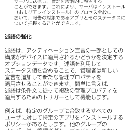
サーバに​送信し、​状況を​段階的に​報告する​
ことができます。​これに​より、​サーバは​インストール​
（および​アンインストール）の​プロセス全般に​
おいて、​報告の​対象である​アプリと​その​ステータスに​
ついて​把握する​ことができます。
述語の​強化
述語は、​アクティベーション宣言の​一部と​しての​
構成が​デバイスに​適用されるか​どうかを​決定する​
オプションデータです。​述語を​利用して​
ステータス値を​含める​ことで、​管理者は​新しい​
宣言を​追加して​新たな​管理プロパティを​
適用させる​ことができます。​簡単に​言えば、​
述語は​条件文に​従って​複数の​管理プロパティを​
適用する​ための​トリガーと​して​機能します。
例えば、​特定の​グループに​合致する​すべての​
ユーザに​対して​特定の​アプリを​インストールする​
ポリシーが​あるとします。​他の​グループの​