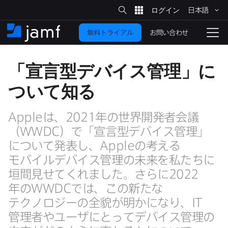
サ
日本語
イ
メ
ト
検
イ
索
お問い合わせ
無料トライアル
ン
ホ
ナ
コ
ー
ビ
ン
ム
ゲ
「宣言型デバイス管理」に​
テ
ー
ン
シ
ついて​知る
ツ
ョ
に
ン
を
Apple
は、
2021
年の​世界開発者会議​
移
動
（
WWDC
）で​「宣言型デバイス管理」
切
り
に​ついて​発表し、
Apple
の​考える​
モバイルデバイス管理の​未来を​私たちに​
替
え
垣間見せてくれました。​さらに
2022
る
年の
WWDC
では、​この​新たな​
テクノロジーの​全貌が​明かに​なり、
IT
管理者や​ユーザに​とって​デバイス管理の​