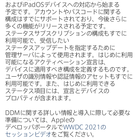
および
iPadOS
デバイスへの​対応から​始まる​
予定です。​アカウントや​パスコードに​関する​
構成は​すでに​サポートされており、​今後さらに​
多くの機能が​リリースされる​予定です。​
ステータスサブスクリプションの​構成もすでに​
利用​可能で、​受信したい​
ステータスアップデートを​指定する​ために​
管理サーバに​よって​使用されます。​はじめに​利用​
可能に​なる​アクティベーション宣言は、​
デバイスに​適用すべき構成を​定義する​ものです。​
ユーザの​識別情報や​認証情報の​アセットもすでに​
利用​可能です。​また、​はじめに​利用できる​
ステータス項目には、​宣言と​デバイスの​
プロパティが​含まれます。
DDM
に​関する​詳しい​情報と​導入に​際して​必要な​
準備に​ついては、
Apple
の​
デベロッパポータルで
WWDC 2021
の​
セッションビデオ
を​ご覧ください。