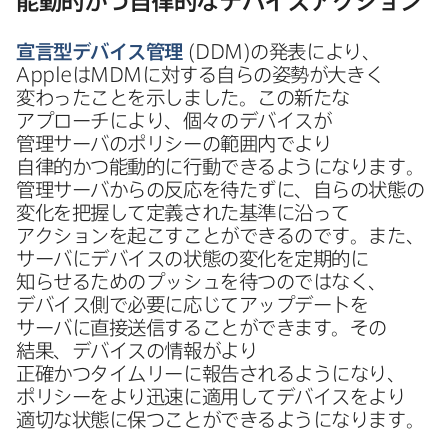
能動的かつ​自律的な​デバイスアクション
宣言型デバイス管理
(
DDM
)の​発表に​より、
Apple
は
MDM
に​対する​自らの​姿勢が​大きく​
変わった​ことを​示しました。​この​新たな​
アプローチに​より、​個々の​デバイスが​
管理サーバの​ポリシーの​範囲内で​より​
自律的かつ能動的に​行動できるようになります。​
管理サーバからの​反応を​待たずに、​自らの​状態の​
変化を​把握して​定義された​基準に​沿って​
アクションを​起こすことができるのです。​また、​
サーバに​デバイスの​状態の​変化を​定期的に​
知らせる​ための​プッシュを​待つのではなく、​
デバイス側で​必要に​応じて​アップデートを​
サーバに​直接送信する​ことができます。​その​
結果、​デバイスの​情報が​より​
正確かつタイムリーに​報告されるようになり、​
ポリシーを​より​迅速に​適用して​デバイスを​より​
適切な​状態に​保つことができるようになります。