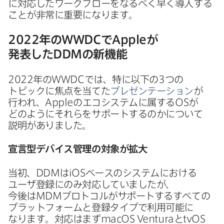
に​対応した​ワークフローを​なるべく​早く​導入する​
ことが​非常に​重要に​なります。
2022
年の
WWDC
で
Apple
が​
発表した
DDM
の​新機能
2022
年の
WWDC
では、​特に​以下の
3
つの​
トピックに​焦点を​当てた
プレゼンテーション
が​
行われ、
Apple
の​エコシステムに​属する
OS
が​
どのように​それらを​サポートするのかに​ついて​
説明が​ありました。
宣言型デバイス管理の​対象が​拡大
当初、
DDM
は
iOS
ベースの​システムに​おける​
ユーザ登録に​のみ​対応していましたが、​
今後は
MDM
プロトコルが​サポートする​すべての​
プラットフォームと​登録タイプで​利用​可能に​
なります。​対応は​まず
macOS Ventura
と
tvOS