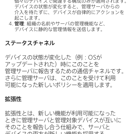
個々の​デバイスで​関連する​構成のみが​適用されます。​
デバイスの​状態が​変化すると、​管理サーバからの​
介入を​待たずに、​デバイスが​自律的に​アクションを​
起こします。
管理
:
組織の​名前や​サーバの​管理機能など、​
デバイスに​静的な​管理情報を​送信します。
ステータスチャネル
デバイスの​状態が​変化した​（例：
OS
が​
アップデートされた）​時に​この​ことを​
管理サーバに​報告する​ための​通信チャネルです。​
さらに​管理サーバは、​この​ことを​受けて​利用​
可能に​なった​新しい​ポリシーを​適用します。
拡張性
拡張性とは、​新しい​機能が​利用​可能に​なった​
ときに​管理サーバと​管理対象デバイスが​互いに​
その​ことを​報告し合う​仕組みで、​サーバと​
デバイスの​両方が​新しい​機能を​採用する​