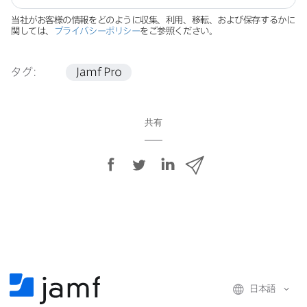
当社が​お客様の​情報を​どのように​収集、​利用、​移転、​および​保存するかに​
関しては、
プライバシーポリシー
を​ご参照ください。
タグ:
Jamf Pro
共有
F
T
L
メ
a
w
i
ー
c
i
n
ル
e
t
k
で
b
t
e
o
e
d
共
o
r
I
有
k
で
n
日本語
で
で