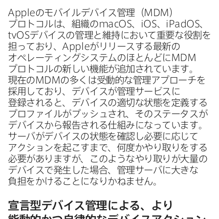
Apple
の​モバイルデバイス管理​（
MDM
）​
プロトコルは、​組織の
macOS
、
iOS
、
iPadOS
、
tvOS
デバイスの​管理と​維持に​おいて​重要な​役割を​
担っており、
Apple
が​リリースする​最新の​
オペレーティングシステムの​ほとんどに
MDM
プロトコルの​新しい​機能が​追加されています。​
現在の
MDM
の​多くは​受動的な​管理アプローチを​
採用しており、​デバイスが​管理サービスに​
登録されると、​デバイスの​適切な​状態を​定義する​
プロファイルが​プッシュされ、​その​ステータスが​
デバイスから​報告される​仕組みに​なっています。​
サーバが​デバイスの​状態を​確認し必要に​応じて​
アクションを​起こすまで、​何度かやり取りを​する​
必要が​ありますが、​このような​やり取りが​大量の​
デバイスで​発生した​場合、​管理サーバに​大きな​
負担を​かける​ことに​なりかねません。
宣言型デバイス管理に​よる、​より​