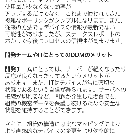
使用量が​少なくなり効率が​
アップするだけでなく、​これまで​使われてきた​
複雑な​ポーリングが​シンプルに​なります。​また、​
従来の​方法では​デバイスの​情報が​最新で​ない​
可能性が​ありましたが、​ステータスレポートの​
おかげで​今後は​プロセスの​信頼性が​高まります。
開発チームや
IT
に​とっての
DDM
の​メリット
開発チーム
に​とっては、​サーバーが​軽くなったり​
反応が​良くなったりすると​いう​メリットが​
あります。​また、
IT
は​デバイスが​常に​適切な​
状態であると​いう​自信が​得られます。​サーバへの​
接続が​切れる​など、​問題が​発生した​場合でも、​
組織の​機密​データを​保護し続ける​ための​安全な​
状態を​維持する​ことができます。
さらに、​組織の​構造に​忠実な​マッピングに​より、​
より​直感的な​デバイスの​変更を​より​効率的に​