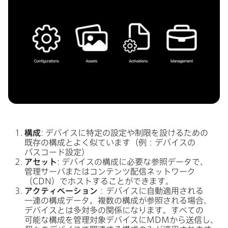
構成
:
デバイスに​特定の​設定や​制限を​設ける​ための​
既存の​構成と​よく​似ています​（例：デバイスの​
パスコード設定）
アセット
:
デバイスの​構成に​必要な​参照データで、​
管理サーバまたは​コンテンツ配信ネットワーク​
（
CDN
）で​ホストする​ことができます。
アクティベーション
：デバイスに​自動適用される​
一連の​構成データ。​複数の​構成が​参照される​場合、​
デバイスとは​多対多の​関係に​なります。​すべての​
可能な​構成を​管理対象デバイスに
MDM
から​送信し、​