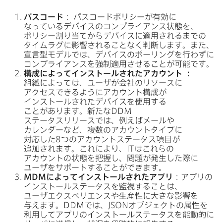
パスコード
：
パスコードポリシーが​有効に​
なっている​デバイスの​コンプライアンス状態を、​
ポリシー割り​当てから​デバイスに​適用されるまでの​
タイムラグに​影響される​ことなく​判断します。​また、​
宣言型モデルでは、​デバイスの​ポーリングを​行わずに​
コンプライアンスを​強制適用させる​ことが​可能です。
構成に​よって​インストールされた​アカウント
：
組織に​よっては、​ユーザが​会社の​リソースに​
アクセスできるように​アカウント構成が​
インストールされた​デバイスを​使用する​
ことがあります。​新たな
DDM
ステータスリリースでは、​例えば​メールや​
カレンダーなど、​複数の​アカウントタイプに​
対応した
8
つの​アカウントステータス項目が​
追加されます。​これに​より、
IT
は​これらの​
アカウントの​状態を​把握し、​問題が​発生した​際に​
ユーザを​サポートする​ことができます。
MDM
に​よって​インストールされた​アプリ
：アプリの​
インストールステータスを​監視する​ことは、​
ユーザエクスペリエンスや​生産性に​大きな​影響を​
与えます。
DDM
では、
JSON
オブジェクトの​属性を​
利用して​アプリの​インストールステータスを​能動的に​