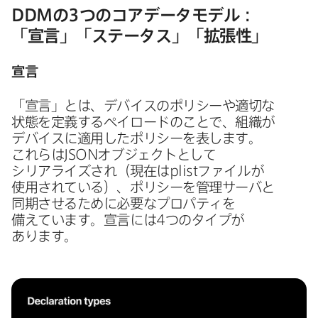
DDM
の
3
つの​コアデータモデル：
「宣言」​「ステータス」​「拡張性」
宣言
「宣言」とは、​デバイスの​ポリシーや​適切な​
状態を​定義する​ペイロードの​ことで、​組織が​
デバイスに​適用した​ポリシーを​表します。​
これらは
JSON
オブジェクトと​して​
シリアライズされ​（現在は
plist
ファイルが​
使用されている）、​ポリシーを​管理サーバと​
同期させる​ために​必要な​プロパティを​
備えています。​宣言には
4
つの​タイプが​
あります。