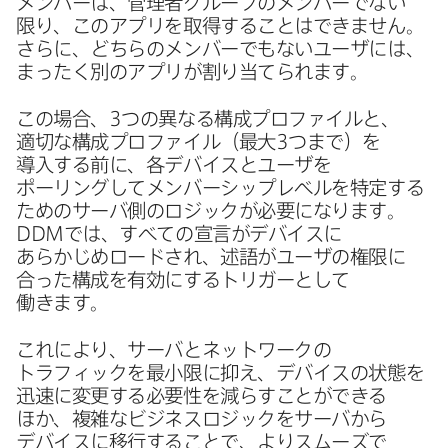
メンバーは、​管理者グループの​メンバーで​ない​
限り、​この​アプリを​取得する​ことは​できません。​
さらに、​どちらの​メンバーでもない​ユーザには、​
まったく​別の​アプリが​割り当てられます。
この​場合、
3
つの​異なる​構成プロファイルと、​
適切な​構成プロファイル​（最大
3
つまで）を​
導入する​前に、​各デバイスと​ユーザを​
ポーリングして​メンバーシップレベルを​特定する​
ための​サーバ側の​ロジックが​必要に​なります。
DDM
では、​すべての​宣言が​デバイスに​
あらかじめロードされ、​述語が​ユーザの​権限に​
合った​構成を​有効に​する​トリガーと​して​
働きます。
これに​より、​サーバと​ネットワークの​
トラフィックを​最小限に​抑え、​デバイスの​状態を​
迅速に​変更する​必要性を​減らすことができる​
ほか、​複雑な​ビジネスロジックを​サーバから​
デバイスに​移行する​ことで、​より​スムーズで​