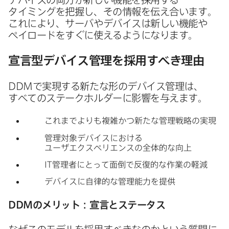
タイミングを​把握し、​その​情報を​伝え合います。​
これに​より、​サーバや​デバイスは​新しい​機能や​
ペイロードを​すぐに​使えるようになります。
宣言型デバイス管理を​採用すべき理由
DDM
で​実現する​新たな​形の​デバイス管理は、​
すべての​ステークホルダーに​影響を​与えます。
これまで​よりも​複雑かつ​新たな​管理戦略の​実現
管理対象デバイスに​おける​
ユーザエクスペリエンスの​全体​的な向上
IT
管理者に​とって​面倒で​反復的な​作業の​軽減
デバイスに​自律的な​管理能力を​提供
DDM
の​メリット：宣言と​ステータス