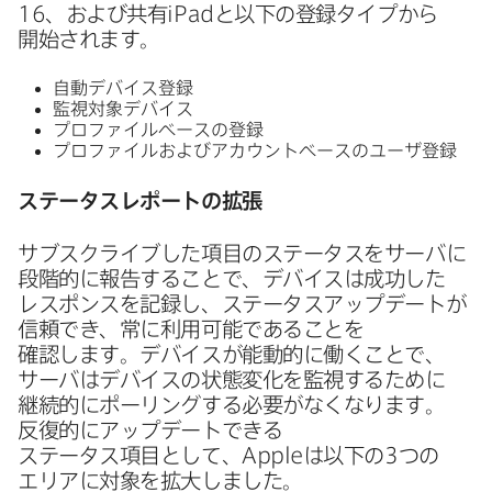
16
、​および​共有
iPad
と​以下の​登録タイプから​
開始されます。
自動デバイス登録
監視対象デバイス
プロファイルベースの​登録
プロファイルおよび​アカウントベースの​ユーザ登録
ステータスレポートの​拡張
サブスクライブした​項目の​ステータスを​サーバに​
段階的に​報告する​ことで、​デバイスは​成功した​
レスポンスを​記録し、​ステータスアップデートが​
信頼でき、​常に​利用​可能である​ことを​
確認します。​デバイスが​能動的に​働く​ことで、​
サーバは​デバイスの​状態変化を​監視する​ために​
継続的に​ポーリングする​必要が​なくなります。​
反復的に​アップデートできる​
ステータス項目として、
Apple
は​以下の
3
つの​
エリアに​対象を​拡大しました。