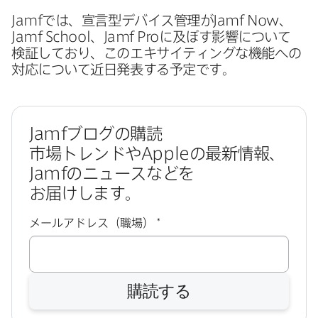
Jamf
では、​宣言型デバイス管理が
Jamf Now
、
Jamf School
、
Jamf Pro
に​及ぼす影響に​ついて​
検証しており、​この​エキサイティングな​機能への​
対応に​ついて​近日発表する​予定です。
Jamf
ブログの​購読
市場トレンドや
Apple
の​最新情報、
Jamf
の​ニュースなどを​
お届けします。
必
メールアドレス（職場）
*
須
購読する