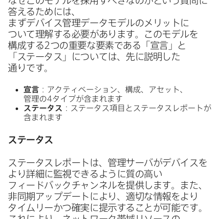
な​ぜ​この​モデルを​採用すべきなのかと​いう​質問に​
答える​ためには、​
まずデバイス管理データモデルの​メリットに​
ついて​理解する​必要が​あります。​この​モデルを​
構成する
2
つの​重要な​要素である​「宣言」と​
「ステータス」に​ついては、​先に​説明した​
通りです。
宣言
：アクティベーション、​構成、​アセット、​
管理の
4
タイプが​含まれます
ステータス
：ステータス項目と​ステータスレポートが​
含まれます
ステータス
ステータスレポートは、​管理サーバが​デバイスを​
より​詳細に​監視できるように​質の​高い​
フィードバックチャンネルを​提供します。​また、​
非同期アップデートに​より、​適切な​情報を​より​
タイムリーかつ確実に​提示する​ことが​可能です。​
これに​より、​ネットワーク帯域リソースの​